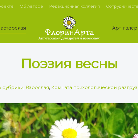
роекте
Об Авторе
Редакционная коллегия
Сотрудничест
астерская
Арт-галер
Поэзия весны
з рубрики
,
Взрослая
,
Комната психологической разгруз