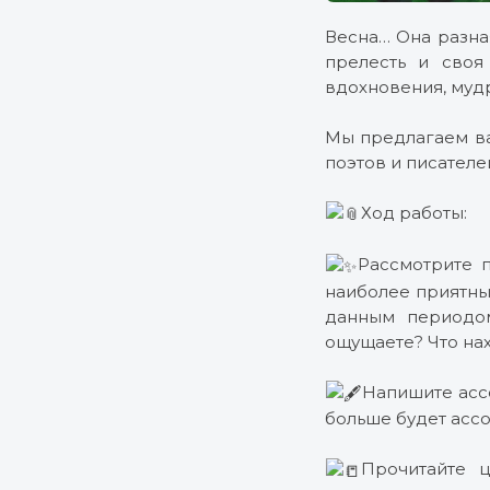
Весна… Она разная
прелесть и своя
вдохновения, мудр
Мы предлагаем ва
поэтов и писателе
Ход работы:
Рассмотрите 
наиболее приятные
данным периодом
ощущаете? Что на
Напишите асс
больше будет ассо
Прочитайте ц