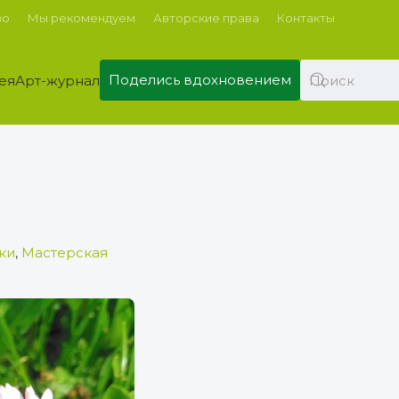
во
Мы рекомендуем
Авторские права
Контакты
Поделись вдохновением
ея
Арт-журнал
ки
,
Мастерская