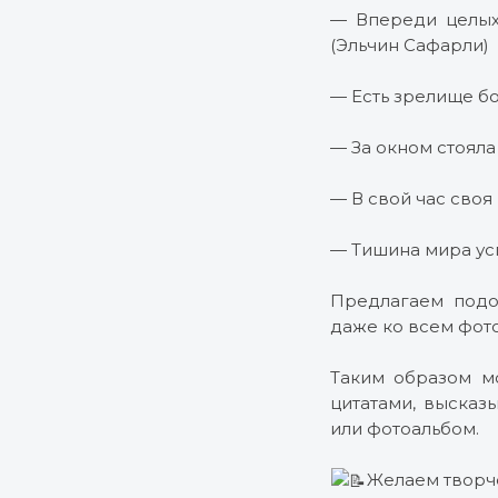
— Впереди целых 
(Эльчин Сафарли)
— Есть зрелище бо
— За окном стояла 
— В свой час своя
— Тишина мира ус
Предлагаем подо
даже ко всем фот
Таким образом м
цитатами, высказ
или фотоальбом.
Желаем творч