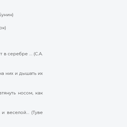
Бунин)
рк)
 в серебре … (С.А.
на них и дышать их
тянуть носом, как
 и веселой… (Туве