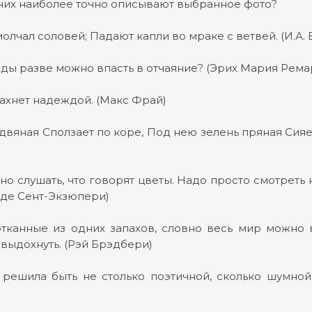
 них наиболее точно описывают выбранное фото?
молчал соловей; Падают капли во мраке с ветвей. (И.А. 
ды разве можно впасть в отчаяние? (Эрих Мария Рема
ахнет надеждой. (Макс Фрай)
вяная Сползает по коре, Под нею зелень пряная Сияет
о слушать, что говорят цветы. Надо просто смотреть 
 де Сент-Экзюпери)
тканные из одних запахов, словно весь мир можно в
и выдохнуть. (Рэй Брэдбери)
решила быть не столько поэтичной, сколько шумной