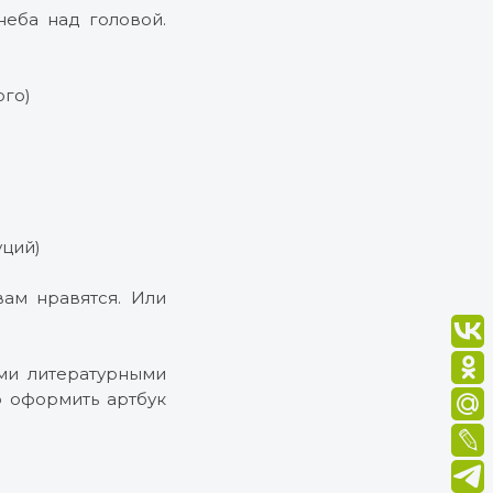
неба над головой.
юго)
уций)
ам нравятся. Или
ми литературными
о оформить артбук