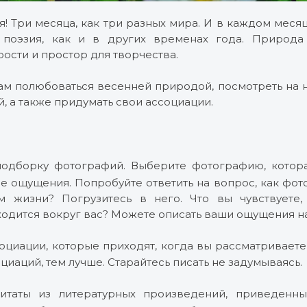
! Три месяца, как три разных мира. И в каждом меся
 поэзия, как и в других временах года. Природ
ости и простор для творчества.
м полюбоваться весенней природой, посмотреть на н
й, а также придумать свои ассоциации.
подборку фотографий. Выберите фотографию, котора
 ощущения. Попробуйте ответить на вопрос, как фото
 жизни? Погрузитесь в него. Что вы чувствуете, 
ходится вокруг вас? Можете описать ваши ощущения на
оциации, которые приходят, когда вы рассматривает
циаций, тем лучше. Старайтесь писать не задумываясь.
итаты из литературных произведений, приведенн