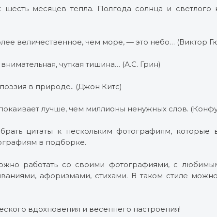
шесть месяцев тепла. Полгода солнца и светлого 
лее величественное, чем море, — это небо… (Виктор Г
внимательная, чуткая тишина… (А.С. Грин)
 поэзия в природе.. (Джон Китс)
покаивает лучше, чем миллионы ненужных слов. (Конф
брать цитаты к нескольким фотографиям, которые в
ографиям в подборке.
ожно работать со своими фотографиями, с любимы
ываниями, афоризмами, стихами. В таком стиле можн
еского вдохновения и весеннего настроения!