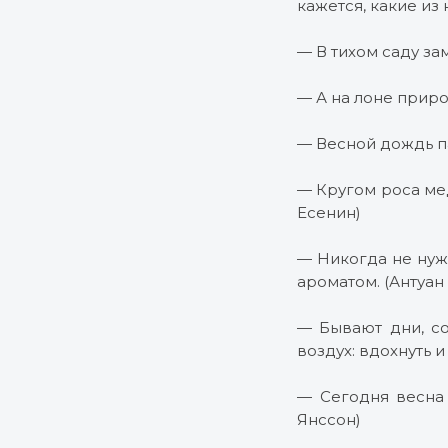
кажется, какие из
— В тихом саду за
— А на лоне приро
— Весной дождь п
— Кругом роса мед
Есенин)
— Никогда не нужн
ароматом. (Антуан
— Бывают дни, со
воздух: вдохнуть 
— Сегодня весна 
Янссон)