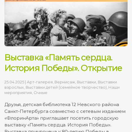
Выставка «Память сердца.
История Победы». Открытие
25.04.2025
|
Арт-галерея
,
Вернисаж
,
Выставки
,
Выставки
взрослых
,
Выставки детей (семейное творчество)
,
Наши
мероприятия
,
Очные
Друзья, детская библиотека 12 Невского района
Санкт-Петербурга совместно с сетевым изданием
«ФлоринАрта» приглашает посетить городскую
выставку «Память сердца. История Победы».
Выставка приурочена к 80-летию Победы в