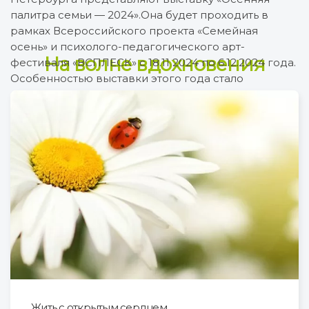
палитра семьи — 2024».Она будет проходить в
рамках Всероссийского проекта «Семейная
осень» и психолого-педагогического арт-
На волне вдохновения
фестиваля «ВСПЛЕСК» с 18.11 2024 по 6.12.2024 года.
Особенностью выставки этого года стало
постепенное расширение экспозиции, то есть
зритель становится свидетелем её
рождения.Таким образом, выставка «Осенняя
палитра семьи — […]
Подробно
Жить с открытым сердцем