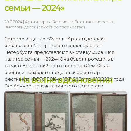
семьи — 2024»
20.11.2024
|
Арт-галерея
,
Вернисаж
,
Выставки взрослых
,
Выставки детей (семейное творчество)
Сетевое издание «ФлоринАрта» и детская
библиотека №12 Невского района Санкт-
1
2
3
Петербурга представляют выставку «Осенняя
палитра семьи — 2024».Она будет проходить в
рамках Всероссийского проекта «Семейная
осень» и психолого-педагогического арт-
На волне вдохновения
фестиваля «ВСПЛЕСК» с 18.11 2024 по 6.12.2024 года.
Особенностью выставки этого года стало
постепенное расширение экспозиции, то есть
зритель становится свидетелем её
рождения.Таким образом, выставка «Осенняя
палитра семьи — […]
Подробно