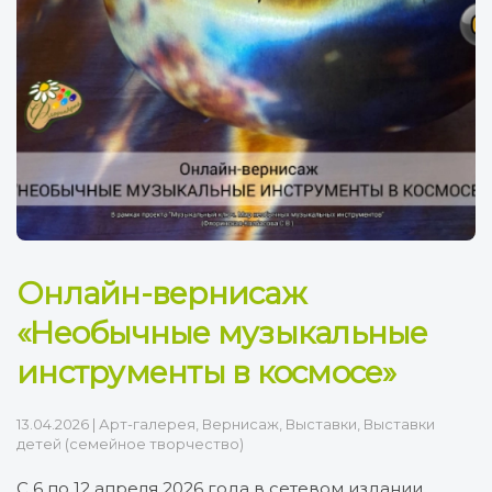
Онлайн-вернисаж
«Необычные музыкальные
инструменты в космосе»
13.04.2026
|
Арт-галерея
,
Вернисаж
,
Выставки
,
Выставки
детей (семейное творчество)
С 6 по 12 апреля 2026 года в сетевом издании