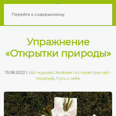
Перейти к содержимому
Упражнение
«Открытки природы»
13.08.2022
|
Арт-журнал
,
Зелёная гостиная (эко-арт-
терапия)
,
Путь к себе