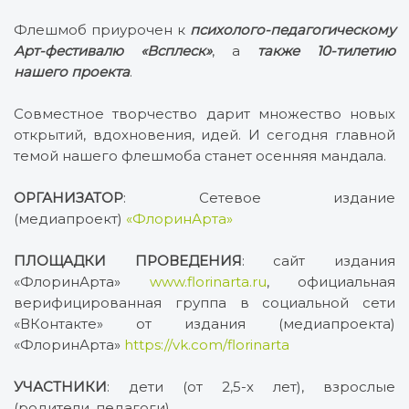
Флешмоб приурочен к
психолого-педагогическому
Арт-фестивалю «Всплеск»
, а
также
10-тилетию
нашего проекта
.
Совместное творчество дарит множество новых
открытий, вдохновения, идей. И сегодня главной
темой нашего флешмоба станет осенняя мандала.
ОРГАНИЗАТОР
: Сетевое издание
(медиапроект)
«ФлоринАрта»
ПЛОЩАДКИ ПРОВЕДЕНИЯ
: сайт издания
«ФлоринАрта»
www.florinarta.ru
, официальная
верифицированная группа в социальной сети
«ВКонтакте» от издания (медиапроекта)
«ФлоринАрта»
https://vk.com/florinarta
УЧАСТНИКИ
: дети (от 2,5-х лет), взрослые
(родители, педагоги).