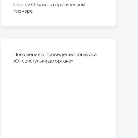
Сергей Опульс на Арктическом
пленэре
Положение о проведении конкурса
«От свистульки до органа»