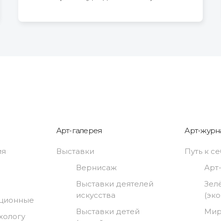
Арт-галерея
Арт-журн
ия
Выставки
Путь к с
Вернисаж
Арт
Выставки деятелей
Зел
искусства
(эк
нционные
Выставки детей
Мир
хологу