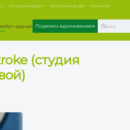
во
Мы рекомендуем
Авторские права
Контакты
Поделись вдохновением
ея
Арт-журнал
roke (студия
вой)