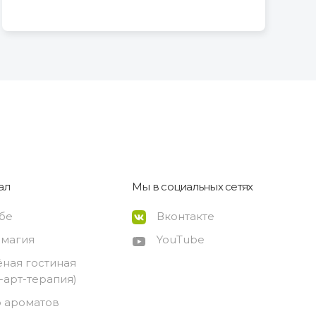
ал
Мы в социальных сетях
ебе
Вконтакте
-магия
YouTube
ёная гостиная
о-арт-терапия)
 ароматов