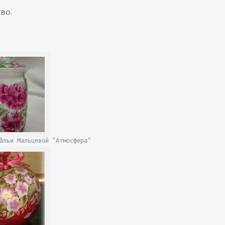
во.
а”
тальи Мальцевой “Атмосфера”