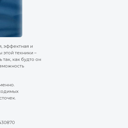
я, эффектная и
 этой техники –
так, как будто он
озможность
менно.
ходимых
сточек.
430870