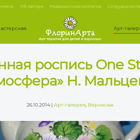
роекте
Об Авторе
Редакционная коллегия
Сотрудничест
астерская
Арт-галер
ная роспись One St
мосфера» Н. Мальце
26.10.2014
|
Арт-галерея
,
Вернисаж