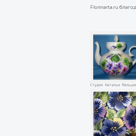
Florinarta.ru бла
Студия Натальи Мальц