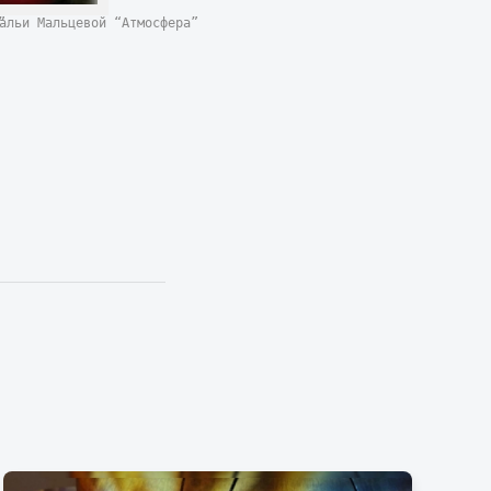
а”
тальи Мальцевой “Атмосфера”