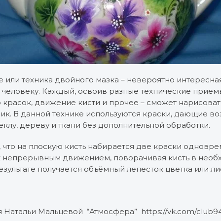
e или техника двойного мазка – невероятно интересна
человеку. Каждый, освоив разные технические приемы
красок, движение кисти и прочее – сможет нарисовать 
ик. В данной технике используются краски, дающие в
еклу, дереву и ткани без дополнительной обработки.
м, что на плоскую кисть набирается две краски одновре
 непрерывным движением, поворачивая кисть в необ
езультате получается объёмный лепесток цветка или ли
 Натальи Мальцевой “Атмосфера” https://vk.com/club9