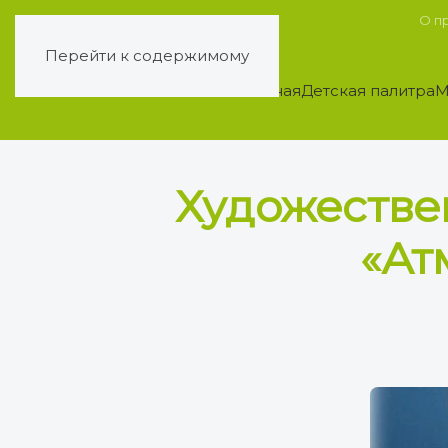
О п
Перейти к содержимому
Главная
Детская палитра
М
Художествен
«Ат