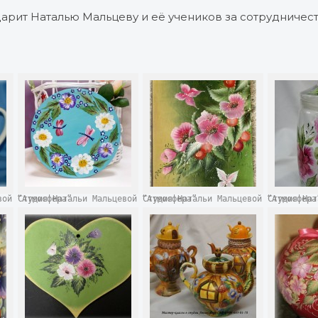
годарит Наталью Мальцеву и её учеников за сотрудничест
евой “Атмосфера”
Студия Натальи Мальцевой “Атмосфера”
Студия Натальи Мальцевой “Атмосфер
Студия На