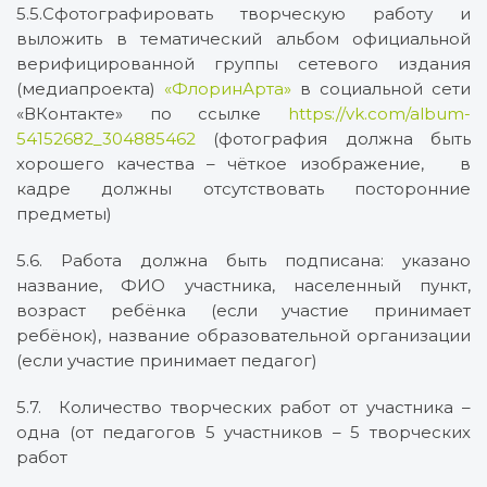
5.5.Сфотографировать творческую работу и
выложить в тематический альбом официальной
верифицированной группы сетевого издания
(медиапроекта)
«ФлоринАрта»
в социальной сети
«ВКонтакте» по ссылке
https://vk.com/album-
54152682_304885462
(фотография должна быть
хорошего качества – чёткое изображение, в
кадре должны отсутствовать посторонние
предметы)
5.6. Работа должна быть подписана: указано
название, ФИО участника, населенный пункт,
возраст ребёнка (если участие принимает
ребёнок), название образовательной организации
(если участие принимает педагог)
5.7. Количество творческих работ от участника –
одна (от педагогов 5 участников – 5 творческих
работ