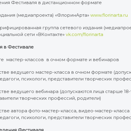
дения Фестиваля в дистанционном формате
издания (медиапроекта) «ФлоринАрта»
www.florinarta.ru
рифицированная группа сетевого издания (медиапрое
оциальной сети «ВКонтакте»
vk.com/florinarta
я в Фестивале
боте мастер-классов в очном формате и вебинаров
честве ведущего мастер-класса в очном формате (допус
 педагоги, психологи, представители творческих профе
честве ведущего вебинара (допускаются лица старше 18-т
авители творческих профессий, родители)
честве автора фото-мастер-класса, видео-мастер-класса
 педагоги, психологи, представители творческих профе
едения Фестиваля