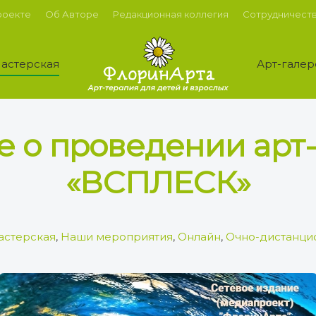
роекте
Об Авторе
Редакционная коллегия
Сотрудничест
астерская
Арт-галер
 о проведении арт
«ВСПЛЕСК»
астерская
,
Наши мероприятия
,
Онлайн
,
Очно-дистанци