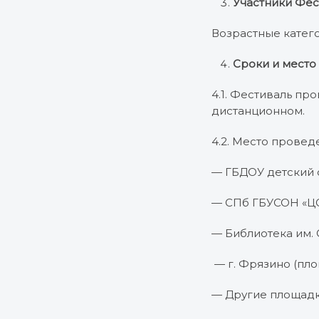
Участники Фес
Возрастные категори
Сроки и место
4.1. Фестиваль про
дистанционном.
4.2. Место провед
— ГБДОУ детский 
— СПб ГБУСОН «ЦС
— Библиотека им. 
— г. Фрязино (пл
— Другие площадки