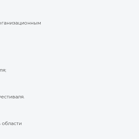
организационным
ля;
Фестиваля.
 области