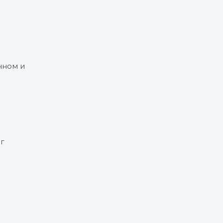
очном и
г