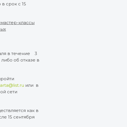
в срок с 15
-мастер-классы
лых
аля в течение 3
либо об отказе в
пройти
narta@list.ru
или в
ой сети
ествляется как в
сле 15 сентября