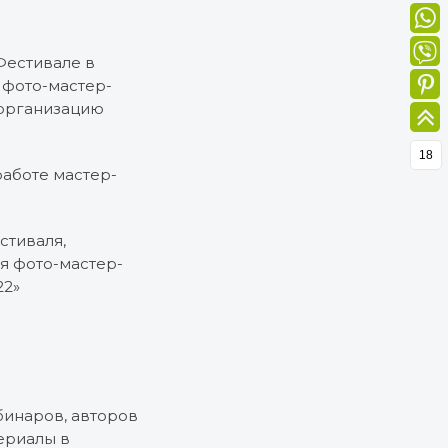
 Фестивале в
 фото-мастер-
 организацию
18
 работе мастер-
стиваля,
я фото-мастер-
22»
ебинаров, авторов
ериалы в