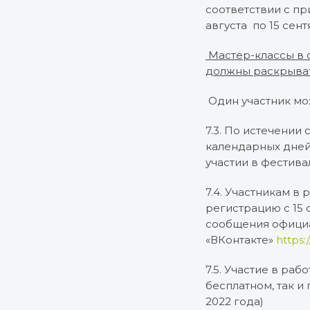
соответствии с п
августа по 15 сен
Мастер-классы в 
должны раскрыват
Один участник мож
7.3. По истечении
календарных дней
участии в фестива
7.4. Участникам в
регистрацию с 15 с
сообщения официа
«ВКонтакте»
https:
7.5. Участие в ра
бесплатном, так и
2022 года)