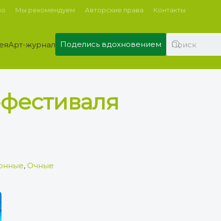
во
Мы рекомендуем
Авторские права
Контакты
Поделись вдохновением
ея
Арт-журнал
-фестиваля
онные
,
Очные