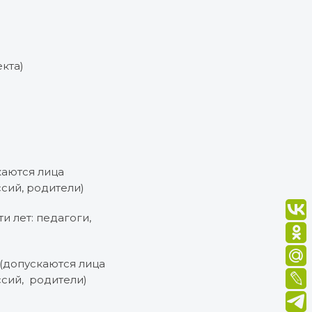
кта)
каются лица
ссий, родители)
и лет: педагоги,
 (допускаются лица
ссий, родители)