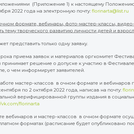
риложениями (Приложение 1) к настоящему Положению 
тября 2022 года на электронную почту:
florinarta@list.ru
очном формате, вебинары, фото-мастер-классы, видео
ь тему творческого развитию личности детей и взрос
ет представить только одну заявку.
 срока приема заявок и материалов оргкомитет Фестив
 принимает решение о допуске к участию в Фестивале 
ле, о чем информирует заявителей.
 работе мастер-классов в очном формате и вебинаров 
ентября по 2 октября 2022 года, написав на почту:
flori
льной верифицированной группы издания в социальн
//vk.com/florinarta
боте вебинаров и мастер-классов в очном формате осущ
 платном форматах (расписание будет опубликовано по