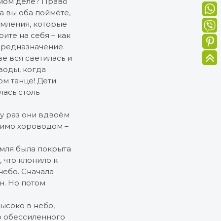
самом деле? Право
да вы оба поймёте,
емления, которые
ите на себя – как
предназначение.
е вся светилась и
воды, когда
м танце! Дети
ась столь
у раз они вдвоём
мимо хороводом –
емля была покрыта
 что клонило к
небо. Сначала
н. Но потом
высоко в небо,
ью обессиленного