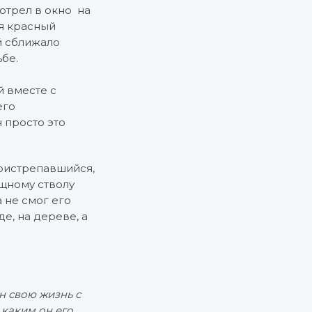
отрел в окно на
ся красный
й сближало
бе.
й вместе с
его
 просто это
поистрепавшийся,
ощному стволу
а не смог его
де, на дереве, а
н свою жизнь с
 каким он его