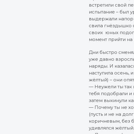
встретили свой п
испытание – был у
выдержали напор в
свила гнёздышко о
своих юных подоп
момент прийти на
Дни быстро сменял
уже давно взросл
наряды. И казалась
наступила осень, 
жёлтый) – они опя
— Неужели ты так 
тебя подобрали и 
затем выкинули к
— Почему ты не хо
(пусть и не на до
коричневым, без б
удивлялся жёлтый