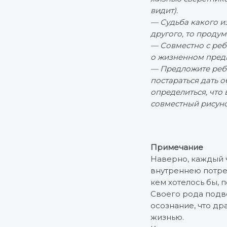
видит).
— Судьба какого из
другого, то продум
— Совместно с реб
о жизненном предн
— Предложите ребён
постараться дать о
определиться, что
совместный рисунок
Примечание
Наверно, каждый ч
внутреннею потреб
кем хотелось бы, п
Своего рода подве
осознание, что др
жизнью.