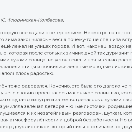
(С. Флоринская-Колбасова)
которую все ждали с нетерпением. Несмотря на то, что
что зима закончилась – весна почему-то не спешила всту
г ещё лежал на улицах города. И вот, наконец, воздух н
ю, которая после стольких зимних дней так дурманит 
и лучами солнца не устоял снег и почтительно раста
, запели птицы и появились зелёные молодые листочки
наполнялось радостью.
ён тоже радовался. Конечно, это была его далеко не п
 у него словно просыпалось маленькое солнышко, кот
ся откуда-то изнутри и затем встречалось с лучами на
з умиляла зелёная детвора – юные листочки, родившиес
лушивался к их незатейливым разговорам, шуткам, кот
авая атмосферу лёгкости и доброй беззаботности. Но 
овор двух листочков, который сильно отличался от дру