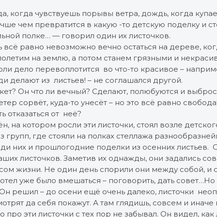
а, когда чувствуешь порывы ветра, дождь, когда купае
чше чем превратится в какую -то детскую поделку и с
ьной полке… — говорил один их листочков.
ь всё равно невозможно вечно остаться на дереве, ког
полетим на землю, а потом станем грязными и некрасив
Толи дело перевоплотится во что-то красивое – наприм
ди делают из листьев! – не соглашался другой.
букет? Он что ли вечный? Сделают, полюбуются и выброс
етер сорвёт, куда-то унесёт – но это всё равно свобод
ь отказаться от неё?
ён, на котором росли эти листочки, стоял возле детско
з групп, где стояли на полках стеллажа разнообразне
ди них и прошлогодние поделки из осенних листьев. О
аших листочков. Заметив их однажды, они задались со
ом жизни. Не один день спорили они между собой, и 
отел уже было вмешаться – поговорить, дать совет…Но
Он решил – до осени ещё очень далеко, листочки неопы
мотрят да себя покажут. А там глядишь, совсем и иначе 
 про эти листочки с тех пор не забывал. Он видел, как