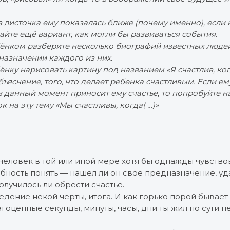
 листочка ему показалась ближе (почему именно), если н
айте ещё вариант, как могли бы развиваться события.
ёнком разберите несколько биографий известных люде
азначении каждого из них.
ку нарисовать картину под названием «Я счастлив, когда
бъяснение, того, что делает ребенка счастливым. Если е
 в данный момент приносит ему счастье, то попробуйте н
 на эту тему «Мы счастливы, когда( …)»
еловек в той или иной мере хотя бы однажды чувство
ность понять — нашёл ли он своё предназначение, удал
олучилось ли обрести счастье.
дение некой черты, итога. И как горько порой бывает
агоценные секунды, минуты, часы, дни ты жил по сути не