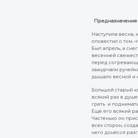
Предназначение
Наступила весна, 
оповестил о том, 
Был апрель, а сне
весенней свежесть
перед согревающим
зажурчали ручейки
дышало весной и 
Большой старый кл
всякий раз в душе
греть и поднимать
Ещё его всякий ра
Частенько он прис
всех сторон, созд
него донёсся разг