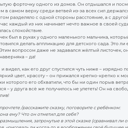
рытую форточку одного из домов. Он отдышался и посм
ём в самом верху среди ветвей из-за всех сил держал
угом разделяло с одной стороны расстояние, а с друго
час каждый из них начинает нечто важное в своей судь
илась спокойствие.
ек был в руках у одного маленького мальчика, которы
овился делать аппликацию для детского сада. Это ли 
Этим вопросом даже не задавался жёлтый листочек, он
наверняка – да!
 и видел, как его друг спустился чуть ниже – изрядно 
ркий цвет, красоту – он прижался крепко-крепко к м
тки которого его обхватили, что бы ни один порыв ветр
ся – у друга всё же получилось не улететь! Он на свобо
лив!
 прочтете /расскажите сказку, поговорите с ребёнком:
она ему? Что он отметил для себя?
размышления, затронутые в этой сказке (сравнивал ли о
в, «рисовал» ли когда-то в воображении своё будущее и