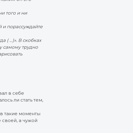
и того и ни
й и порассуждайте
 ( …)». В скобках
му самому трудно
арисовать
вал в себе
ось ли стать тем,
 в такие моменты
 своей, а чужой