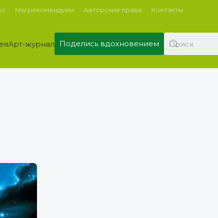
во
Мы рекомендуем
Авторские права
Контакты
Поделись вдохновением
ея
Арт-журнал