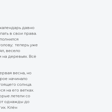
 календарь давно
пать в свои права.
аполнился
голову; теперь уже
ял, весело
 на деревьях. Всё
ервая весна, но
орое начинало
стоящего солнца.
я на его ветках.
орые летели со
вот однажды до
гих. Клён