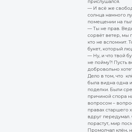
прислушался.
— И всё же свобод
солнца намного лу
помещении на пыл
— Ты не прав. Вед
сорвёт ветер, мы 
кто не вспомнит. 
букет, который лю
— Ну, и что твой 
не пойму?! Пусть в
добровольно хотет
Дело в том, что кл
была видна одна и
поделки. Были сре
причиной спора н
вопросом – вопрос
правах старшего х
вдруг передумал. 
порастут, мир пос
Промолчал клён, но