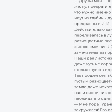
— Друзья мои! – н
же, ну, прекратите
что нужно именно 
идут из глубины д
прекрасны вы! И 
Действительно как
переливалась в лу
разноцветные лист
звонко смеялись!
замечательная пор
Наши два листочк
даже чуть не сор
столько чувств вдр
Так прошёл сентяб
густым разноцветн
земле даже некото
наши листочки кре
неожиданно один и
— Мне пора! Удачи
закружился! Его д