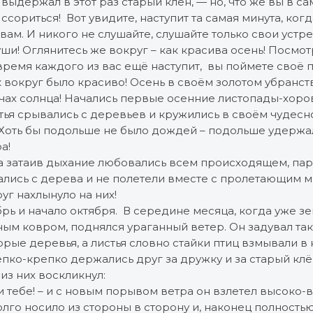
е выдержал в этот раз старый клён, — но, что же вы в 
 ссориться! Вот увидите, наступит та самая минута, ког
вам. И никого не слушайте, слушайте только свои устр
уши! Оглянитесь же вокруг – как красива осень! Посмотр
время каждого из вас ещё наступит, вы поймете своё 
 вокруг было красиво! Осень в своём золотом убранств
чах солнца! Начались первые осенние листопады-хоро
ья срывались с деревьев и кружились в своём чудесно
 Хоть бы подольше не было дождей – подольше удержал
а!
а затаив дыхание любовались всем происходящем, пар
вались с дерева и не полетели вместе с пролетающим 
уг нахлынуло на них!
рь и начало октября. В середине месяца, когда уже з
ым ковром, поднялся ураганный ветер. Он задувал так,
рые деревья, а листья словно стайки птиц взмывали в 
пко-крепко держались друг за дружку и за старый клё
з них воскликнул:
 тебе! – и с новым порывом ветра он взлетел высоко-
олго носило из стороны в сторону и, наконец полност