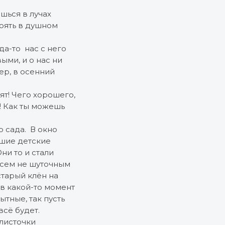
шься в лучах
тоять в душном
да-то нас с него
ыми, и о нас ни
ер, в осенний
ят! Чего хорошего,
а! Как ты можешь
го сада. В окно
йшие детские
ни то и стали
всем не шуточным
старый клён на
 в какой-то момент
тные, так пусть
всё будет.
 листочки