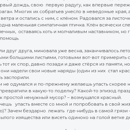
ервый дождь, свою первую радугу, как впервые пере
раган. Многих их собратьев унесло в неведомые края, а
етра и остались с ним, с клёном. Радовался за листочки
дна маленькая симпатичная птичка. Клён всячески сле
ечных, оставаясь хоть и молчаливым наставником, но
 помощь.
и друг друга, миновала уже весна, заканчивалось лет
ыми большими листьями, готовыми вот-вот примерить 
 тот их спор, давно позади и даже стёрся из памяти, но
и они надели свои новые наряды (один из них стал кра
ть заспорили.
и не одумался и по-прежнему желаешь упасть скорее н
превратили в какую-то поделку? Какой-то эпизод праз
ак простой ненужный мусор? – возмущался красный.
чешь упасть вместе со мной и попробовать в свой жи
лго)? Зачем бездарно лежать где-нибудь в самой грязи 
ылого изящества или висеть одиноко на голой ветке д
.