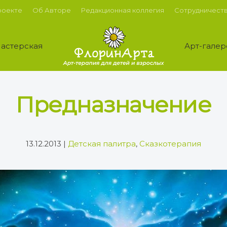
роекте
Об Авторе
Редакционная коллегия
Сотрудничест
астерская
Арт-галер
Предназначение
13.12.2013
|
Детская палитра
,
Сказкотерапия