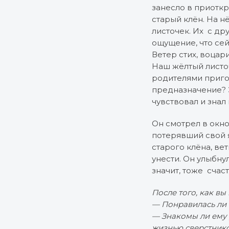
занесло в приотк
старый клён. На н
листочек. Их с др
ощущение, что сей
Ветер стих, воцар
Наш жёлтый листоч
родителями пригот
предназначение? 
чувствовал и знал 
Он смотрел в окно
потерявший свой я
старого клёна, ве
унести. Он улыбнул
значит, тоже счаст
После того, как вы
— Понравилась ли 
— Знакомы ли ему 
жизнью сверстнико