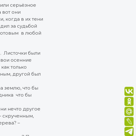
жили серьёзное
 вот они
, когда в их тени
дил за судьбой
 готовым в любой
о. Листочки были
свои осенние
 как только
сным, другой был
а землю, что бы
дника что бы
зни нечто другое
– скрученным,
ерева? –