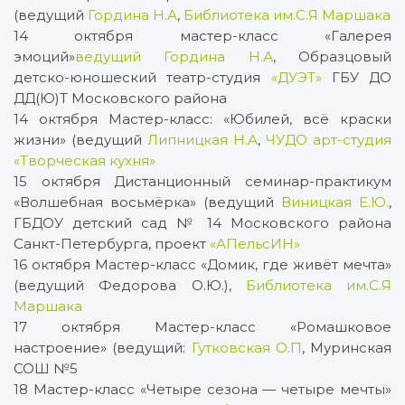
(ведущий
Гордина Н.А
,
Библиотека им.С.Я Маршака
14 октября мастер-класс «Галерея
эмоций»
ведущий Гордина Н.А
, Образцовый
детско-юношеский театр-студия
«ДУЭТ»
ГБУ ДО
ДД(Ю)Т Московского района
14 октября Мастер-класс: «Юбилей, всё краски
жизни» (ведущий
Липницкая Н.А
,
ЧУДО арт-студия
«Творческая кухня»
15 октября Дистанционный семинар-практикум
«Волшебная восьмёрка» (ведущий
Виницкая Е.Ю.
,
ГБДОУ детский сад № 14 Московского района
Санкт-Петербурга, проект
«АПельсИН»
16 октября Мастер-класс «Домик, где живёт мечта»
(ведущий Федорова О.Ю.),
Библиотека им.С.Я
Маршака
17 октября Мастер-класс «Ромашковое
настроение» (ведущий:
Гутковская О.П
, Муринская
СОШ №5
18 Мастер-класс «Четыре сезона — четыре мечты»