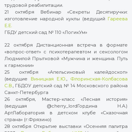
трудовой реабилитации.
21 октября Вебинар «Секреты Десятиручки:
изготовление народной куклы (ведущий
Гареева
Е.Е.
ГБДУ детский сад № 110 «ЛогикУм»
22 октября Дистанционная встреча в формате
«вопрос-ответ» с психотерапевтом и сексологом
Людмилой Прытковой «Мужчина и женщина. Путь
к гармонии»
25 октября «Апельсиновый калейдоскоп»
(ведущие
Виницкая Е.Ю.
,
Флоринская-Колбасова
С.В.
, ГБДОУ детский сад № 14 Московского района
Санкт-Петербурга
26 октября, Мастер-класс «Лесная история»
(ведущая @cherry_lordГордина Н.А.)
АртЛаборатория в детском клубе «Сказочная
страна» (г.Фрязино)
28 октября Открытие выставки «Осенняя палитра