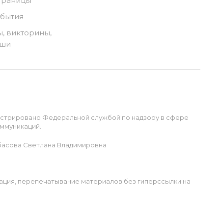
траницы
обытия
, викторины,
ыши
истрировано Федеральной службой по надзору в сфере
ммуникаций.
басова Светлана Владимировна
ация, перепечатывание материалов без гиперссылки на