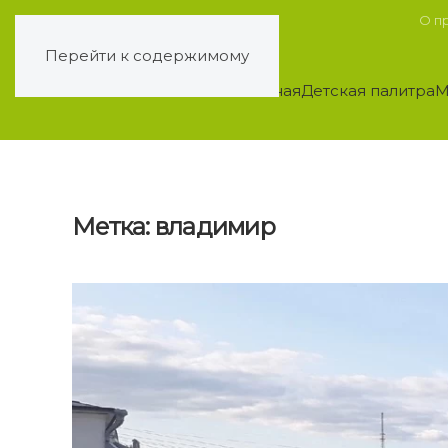
О п
Перейти к содержимому
Главная
Детская палитра
М
Метка:
владимир