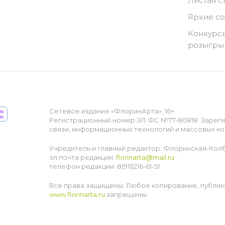
Листая с
Яркие с
Конкурсы
розыгр
Сетевое издание «ФлоринАрта», 16+
Регистрационный номер ЭЛ ФС №77-80818. Зарег
связи, информационных технологий и массовых ко
Учредитель и главный редактор: Флоринская-Кол
эл.почта редакции:
florinarta@mail.ru
телефон редакции: 8(911)216-61-51
Все права защищены. Любое копирование, публик
www.florinarta.ru
запрещены.