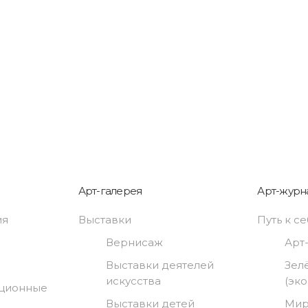
Арт-галерея
Арт-журн
ия
Выставки
Путь к с
Вернисаж
Арт
Выставки деятелей
Зел
искусства
(эк
нционные
Выставки детей
Мир