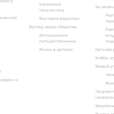
хологу
(семейное
За чашеч
творчество)
Раз
гической
Выставки взрослых
тер
Взгляд через объектив
Раз
Фотодневник
иск
путешественника
пед
Жизнь в деталях
Детская
Хобби: и
Живой у
й
Чет
ойдём со
Жиз
Творчест
читателе
Закулись