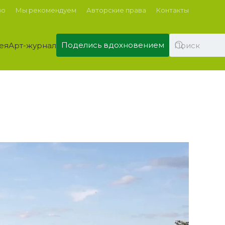
во
Мы рекомендуем
Авторские права
Контакты
Поделись вдохновением
ея
Арт-журнал