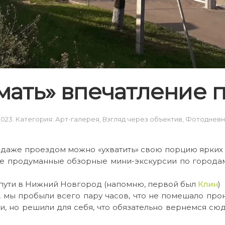
мать» впечатление 
2023
. Категория:
Арт-галерея
,
Взгляд через объектив
,
Фотодневн
 даже проездом можно «ухватить» свою порцию ярких 
е продуманные обзорные мини-экскурсии по городам
а пути в Нижний Новгород (напомню, первой был
Клин
)
 мы пробыли всего пару часов, что не помешало прон
али, но решили для себя, что обязательно вернемся сю