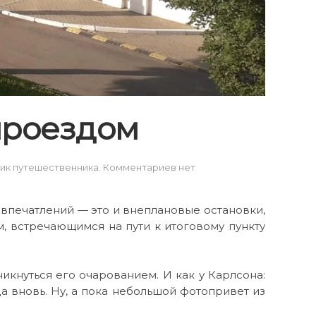
проездом
к
ик путешественника
.
Комментариев
нет
записи
Владимир.
«Поймать»
впечатлений — это и внеплановые остановки,
впечатление
, встречающимся на пути к итоговому пункту
проездом
икнуться его очарованием. И как у Карлсона:
да вновь. Ну, а пока небольшой фотопривет из