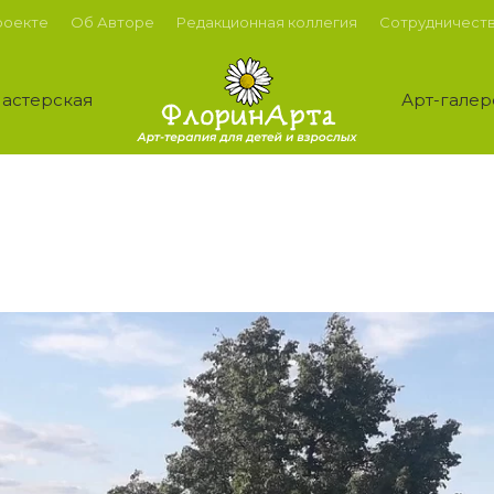
роекте
Об Авторе
Редакционная коллегия
Сотрудничест
астерская
Арт-галер