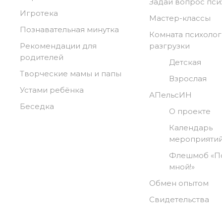
Задай вопрос пси
Игротека
Мастер-классы
Познавательная минутка
Комната психоло
Рекомендации для
разгрузки
родителей
Детская
Творческие мамы и папы
Взрослая
Устами ребёнка
АПельсИН
Беседка
О проекте
Календарь
мероприяти
Флешмоб «П
мной!»
Обмен опытом
Свидетельства