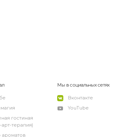
ал
Мы в социальных сетях
ебе
Вконтакте
-магия
YouTube
ёная гостиная
о-арт-терапия)
 ароматов