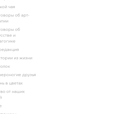
кой чая
говоры об арт-
апии
говоры об
усстве и
агогике
 редакция
стории из жизни
голок
вероногие друзья
нь в цветах
во от наших
й
е