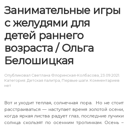
Занимательные игры
с желудями для
детей раннего
возраста / Ольга
Белошицкая
Опубликовал
Светлана Флоринская-Колбасова
,
23.09.2021
.
к
Категория:
Детская палитра
,
Первые шаги
.
Комментариев
зап
нет
Зан
игр
с
Вот и уходит теплая, солнечная пора. Но не стоит
жел
расстраиваться — наступает время золотой осени,
для
когда яркая листва радует глаз, последние лучики
дет
ран
солнца скользят по осенним тропинкам. Осень –
воз