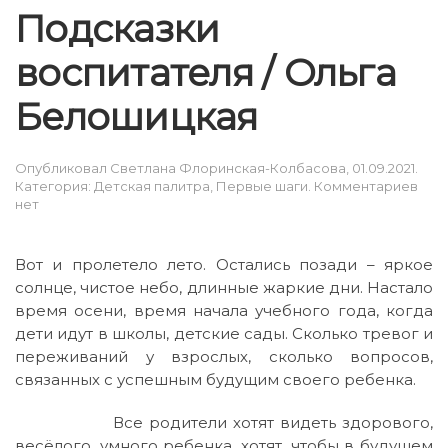
Подсказки
воспитателя / Ольга
Белошицкая
Опубликовал
Светлана Флоринская-Колбасова
,
01.09.2021
.
к
Категория:
Детская палитра
,
Первые шаги
.
Комментариев
зап
нет
Под
вос
/
Вот и пролетело лето. Остались позади – яркое
Оль
солнце, чистое небо, длинные жаркие дни. Настало
Бел
время осени, время начала учебного года, когда
дети идут в школы, детские сады. Сколько тревог и
переживаний у взрослых, сколько вопросов,
связанных с успешным будущим своего ребенка.
Все родители хотят видеть здорового,
весёлого, умного ребенка, хотят, чтобы в будущем