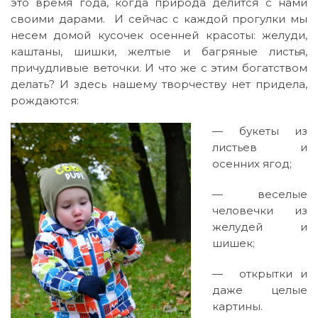
это время года, когда природа делится с нами
/
своими дарами. И сейчас с каждой прогулки мы
Оль
несем домой кусочек осенней красоты: желуди,
Бел
каштаны, шишки, желтые и багряные листья,
причудливые веточки. И что же с этим богатством
делать? И здесь нашему творчеству нет придела,
рождаются:
— букеты из
листьев и
осенних ягод;
— веселые
человечки из
желудей и
шишек;
— открытки и
даже целые
картины.