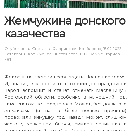
Жемчужина донского
казачества
Опубликовал
Светлана Флоринская-Колбасова
,
15.02.2023
.
к
Категория:
Арт-журнал
,
Листая страницы
.
Комментариев
запи
нет
Жемч
донс
казач
Февраль не заставил себя ждать. Поспел вовремя.
И, значит, вскорости наш охочий до праздников
народ вспомнит и станет отмечать Масленицу.В
Ростовской области, особенно в нынешний год,
зима снегом не порадовала. Может, без должного
энтузиазма (и на то были веские причины)
провожали зимушку год назад? Может, слишком
часто у хозяюшек блины, символ солнышка и
всенепременный атрибут Масленицы, частенько