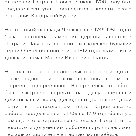
от церкви Петра и Павла, 7 июля 1708 году был
предательски убит предводитель крестьянского
восстания Кондратий Булавин.
На торговой площади Черкасска в 1749-1751 годах
была построена каменная церковь апостолов
Петра и Павла, в которой был крещён будущий
герой Отечественной войны 1812 года знаменитый
донской атаман Матвей Иванович Платов.
Несколько раз городок выгорал почти дотла;
после одного из таких пожаров на месте
сгоревшего деревянного Воскресенского собора
был выстроен первый на Дону каменный
девятиглавый храм, дошедший до наших дней
почти в первозданном виде. Строительство
собора продолжалось с 1706 по 1719 год, большую
помощь в его строительстве оказал Пётр I, и по
некоторым документам, собственноручно заложил
несколько кирпичей в алтарную часть собора.