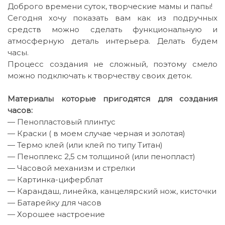
класс
Доброго времени суток, творческие мамы и папы!
«Часы
Сегодня хочу показать вам как из подручных
настенные
средств можно сделать функциональную и
из
подручных
атмосферную деталь интерьера. Делать будем
средств»
часы.
Процесс создания не сложный, поэтому смело
можно подключать к творчеству своих деток.
Материалы которые пригодятся для создания
часов:
— Пенопластовый плинтус
— Краски ( в моем случае черная и золотая)
— Термо клей (или клей по типу Титан)
— Пеноплекс 2,5 см толщиной (или пенопласт)
— Часовой механизм и стрелки
— Картинка-циферблат
— Карандаш, линейка, канцелярский нож, кисточки
— Батарейку для часов
— Хорошее настроение