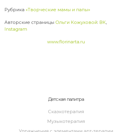
Рубрика
«Творческие мамы и папы»
Авторские страницы
Ольги Кожуховой
:
ВК
,
Instagram
www.florinarta.ru
Детская палитра
Сказкотерапия
Музыкотерапия
Упражнения с элементами арт-терапии