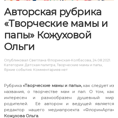
Авторская рубрика
«Творческие мамы и
папы» Кожуховой
Ольги
Опубликовал
Светлана Флоринская-Колбасова
,
24.08.2021
.
Категория:
Детская палитра
,
Творческие мамы и папы
,
к
Яркие события
.
Комментариев
нет
записи
Авторская
рубрика
Рубрика
«Творческие мамы и папы»,
как следует из
«Творческие
названия, о творчестве мам и пап. О том, как
мамы
интересен и разнообразен душевный мир
и
папы»
родителей. Её автором и ведущей является
Кожуховой
редактор нашего медиапроекта «ФлоринАрта»
Ольги
Кожухова Ольга
.