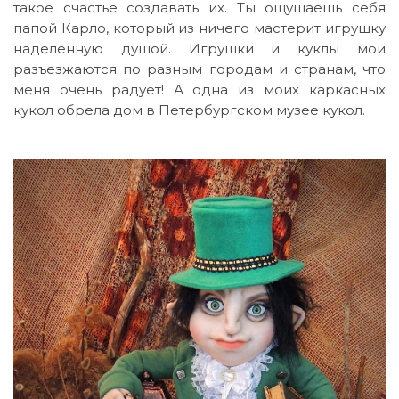
такое счастье создавать их. Ты ощущаешь себя
папой Карло, который из ничего мастерит игрушку
наделенную душой. Игрушки и куклы мои
разъезжаются по разным городам и странам, что
меня очень радует! А одна из моих каркасных
кукол обрела дом в Петербургском музее кукол.