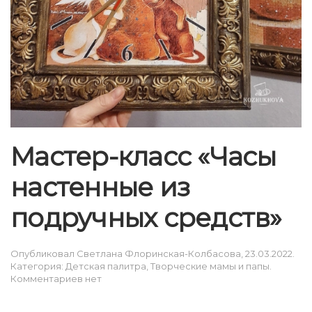
Мастер-класс «Часы
настенные из
подручных средств»
Опубликовал
Светлана Флоринская-Колбасова
,
23.03.2022
.
Категория:
Детская палитра
,
Творческие мамы и папы
.
к
Комментариев
нет
записи
Мастер-