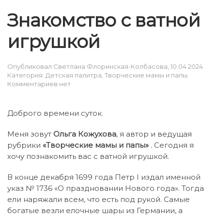
Знакомство с ватной
игрушкой
Опубликовал
Светлана Флоринская-Колбасова
,
10.04.2024
.
Категория:
Детская палитра
,
Творческие мамы и папы
.
к
Комментариев
нет
записи
Знакомство
с
Доброго времени суток.
ватной
игрушкой
Меня зовут
Ольга Кожухова
, я автор и ведущая
рубрики
«Творческие мамы и папы»
. Сегодня я
хочу познакомить вас с ватной игрушкой.
В конце декабря 1699 года Петр I издал именной
указ № 1736 «О праздновании Нового года». Тогда
ели наряжали всем, что есть под рукой. Самые
богатые везли елочные шары из Германии, а