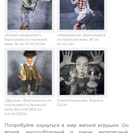
«Юный натуралист».
«Мимикесса». Выполнена
Выполнен из льняной
из льняной ваты. 18 см
ваты. 18 см 01.03.2024г
20.02.24г
«Друзья». Выполнено из
Ольга Кожухова. Апрель
хлопковой и льняной
2024г
ваты. Высота 28,5 см
04.04.2024г
Попробуйте окунуться в мир ватной игрушки. Он
яркий, многообразный и очень интересный.