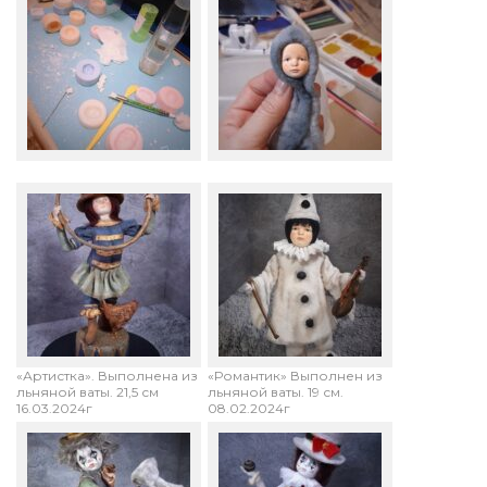
«Артистка». Выполнена из
«Романтик» Выполнен из
льняной ваты. 21,5 см
льняной ваты. 19 см.
16.03.2024г
08.02.2024г