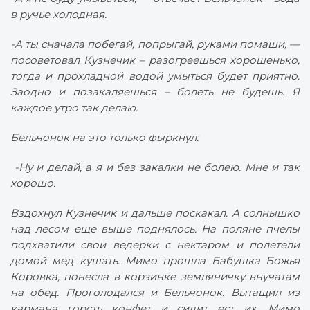
в ручье холодная.
-А ты сначала побегай, попрыгай, руками помаши, —
посоветовал Кузнечик – разогреешься хорошенько,
тогда и прохладной водой умыться будет приятно.
Заодно и позакаляешься – болеть не будешь. Я
каждое утро так делаю.
Бельчонок на это только фыркнул:
-Ну и делай, а я и без закалки не болею. Мне и так
хорошо.
Вздохнул Кузнечик и дальше поскакал. А солнышко
над лесом еще выше поднялось. На поляне пчелы
подхватили свои ведерки с нектаром и полетели
домой мед кушать. Мимо прошла Бабушка Божья
Коровка, понесла в корзинке земляничку внучатам
на обед. Проголодался и Бельчонок. Вытащил из
кармана горсть конфет и сидит ест их. Мимо