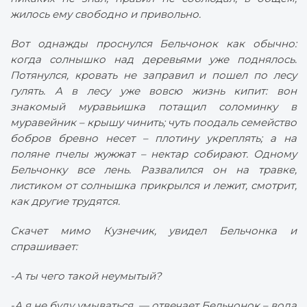
жилось ему свободно и привольно.
Вот однажды проснулся Бельчонок как обычно:
когда солнышко над деревьями уже поднялось.
Потянулся, кровать не заправил и пошел по лесу
гулять. А в лесу уже вовсю жизнь кипит: вон
знакомый муравьишка потащил соломинку в
муравейник – крышу чинить; чуть поодаль семейство
бобров бревно несет – плотину укреплять; а на
поляне пчелы жужжат – нектар собирают. Одному
Бельчонку все лень. Развалился он на травке,
листиком от солнышка прикрылся и лежит, смотрит,
как другие трудятся.
Скачет мимо Кузнечик, увидел Бельчонка и
спрашивает:
-А ты чего такой неумытый?
-А я не буду умываться, — отвечает Бельчонок – вода