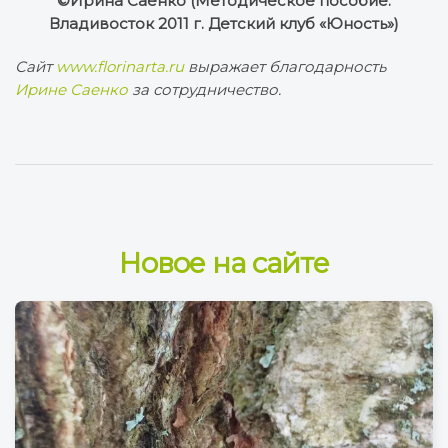
©Ирина Саенко (Методическое пособие.
Владивосток 2011 г. Детский клуб «Юность»)
Сайт
www.
florinarta
.r
u
выражает благодарность
Ирине Саенко
за сотрудничество.
Новое на сайте