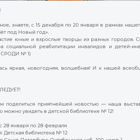
!
ное, знаете, с 15 декабря по 20 января в рамках наш
ёт под Новый год».
астие юные и взрослые творцы из разных городов. С
а социальной реабилитации инвалидов и детей-ин
 СРОДИ № 1)
ась яркая, новогодняя, волшебная! И к нашей всео
ЛЕДУЕТ!
им поделиться приятнейшей новостью — наша выстав
 можно увидеть в детской библиотеке № 12!
с 28 января по 28 февраля
: Детская библиотека № 12
Санкт-Петербург, Октябрьская наб., 100, корп. 1.