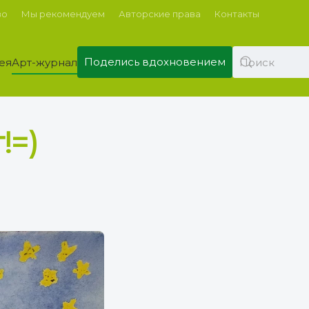
во
Мы рекомендуем
Авторские права
Контакты
Поделись вдохновением
ея
Арт-журнал
!=)