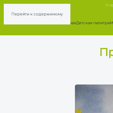
О п
Перейти к содержимому
Главная
Детская палитра
М
Пр