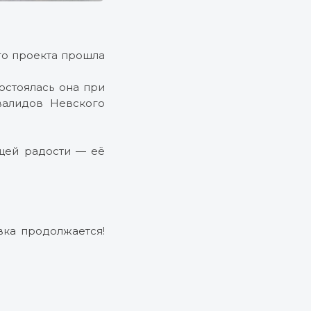
его проекта прошла
остоялась она при
валидов Невского
бщей радости — её
ка продолжается!