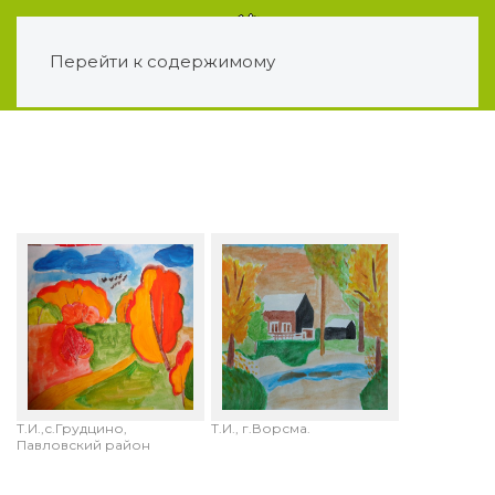
Перейти к содержимому
Кривова Ксения 9 лет.
Яшина Татьяна, 12 лет.
"Яркая осень".
"Осенний пейзаж".
Руководитель: Кузнецова
Руководитель: Кузнецова
Т.И.,с.Грудцино,
Т.И., г.Ворсма.
Павловский район