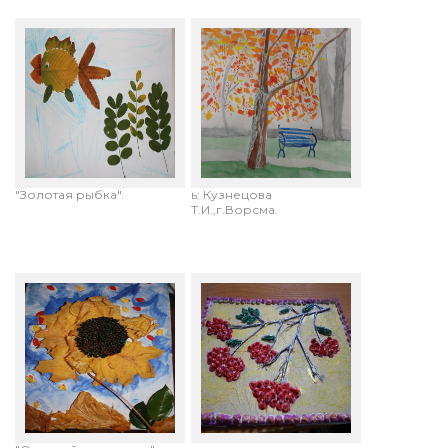
Баяскина Александра, 2
Новикова Марина, 14 лет.
года (совместное с
"Осеннее
родителями творчество).
очарование".Руководител
"Золотая рыбка".
ь: Кузнецова
Т.И.,г.Ворсма.
Колбасов Алексей,3 года
Евгений Калинников, 12
(совместное с
лет. "К празднику Осени"
родителями творчество),