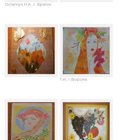
Остапчук Н.А., г. Братск.
Дмитрий Калинников, 7
Тарасова Алена, 13 лет.
лет (совместное с
"Леди Осень".
родителями творчество).
Руководитель: Кузнецова
Т.И., г.Ворсма.