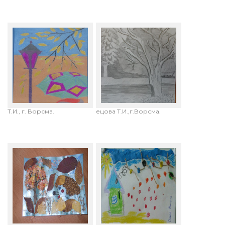
Сторожкова Елизавета, 14
Байдакова Анастасия,12
лет. "В осеннем парке".
лет. "Осенний
Руководитель: Кузнецова
мотив".Руководитель:Кузн
Т.И., г. Ворсма.
ецова Т.И.,г.Ворсма.
Гурченко Каролина, 3
Мисник Павел,5 лет,
года. "Осенняя прогулка
"Птицы улетают на Юг".
ежика". Воспитатель:
ГБДОУ № 14, г. СПб.