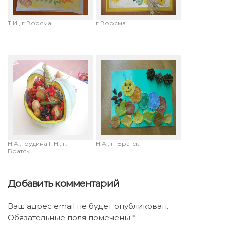
Анисимова Анна 14 лет.
Брусланова Екатерина, 14
"Девушка осень".
лет, Коннова Дарья, 13 лет.
Руководитель: Кузнецова
"Изобилие осени",
Т.И., г.Ворсма.
г.Ворсма.
Грязнова Настя, 6
Семушева Варя, 3 года.
лет."Дары осени".
"Гусеница ищет дом".
Воспитатели: Остапчук
Воспитатель: Остапчук
Н.А.,Грудина Г.Н., г.
Н.А., г. Братск.
Братск.
Добавить комментарий
Ваш адрес email не будет опубликован.
Обязательные поля помечены
*