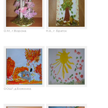
Терентьева Мария, 14 лет.
Фандевичева Елизавета, 3
"Брызги осени".
года. "Падают листья".
Руководитель: Юленкова
Воспитатель: Остапчук
О.М., г.Ворсма.
Н.А., г. Братск
Григорьева Елизавета, 7
Григорьева Софья, 4 года.
лет. "Осенний пейзаж".
"Листопад".МАДОУ №26, д.
МАОУ "Новгородская
Божонка.
ООШ", д.Божонка.