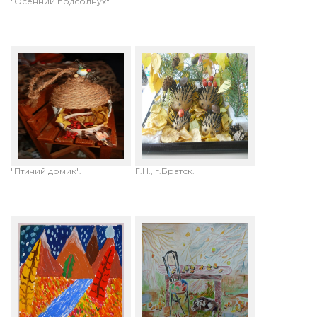
"Осенний подсолнух".
Колбасов Алексей, 3 года
Ковалева Анжелика, 6 лет.
(совместное с
"Ёжики". Воспитатели:
родителями творчество),
Остапчук Н.А., Грудина
"Птичий домик".
Г.Н., г.Братск.
Кочетова Дарья, 4 класс.
Богомолова Анастасия,13