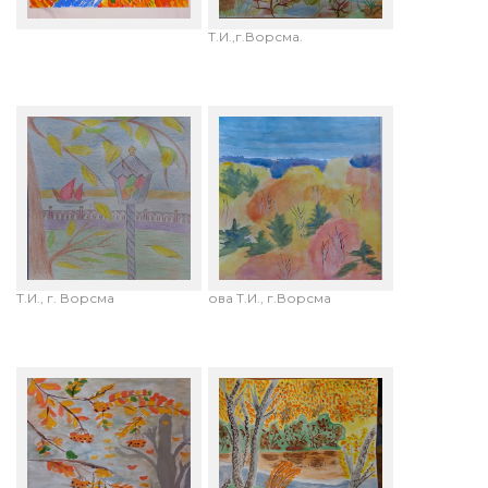
"Осенняя ночь". г.
лет. "Грустная осень".
Абакан.
Руководитель:Кузнецова
Т.И.,г.Ворсма.
Кутова Мария, 14 лет.
Бакина Ольга,12лет.
"Осенняя набережная".
"Осенний
Руководитель: Кузнецова
лес".Руководитель:Кузнец
Т.И., г. Ворсма
ова Т.И., г.Ворсма