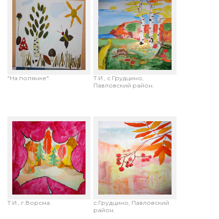
Баяскина Александра, 2
Баландина Алина,8
года (совместное с
лет."Осенний день".
родителями творчество).
Руководитель: Кузнецова
"На полянке".
Т.И., с.Грудцино,
Павловский район.
Исаев Илья,11 лет.
Баландина Алина, 8 лет.
"Отражение".
"Рябинка". Руководитель:
Руководитель:Кузнецова
Кузнецова Т.И.,
Т.И., г.Ворсма.
с.Грудцино, Павловский
район.