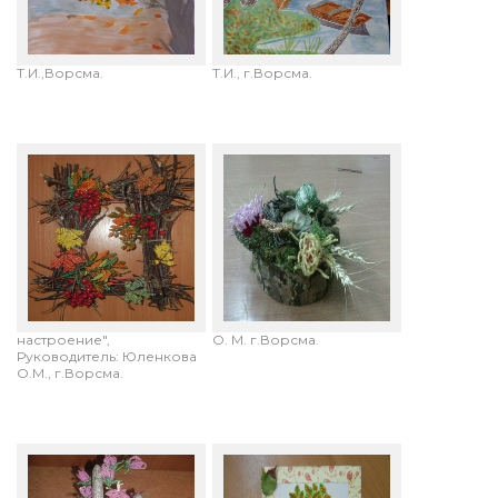
Баринова Екатерина,11лет.
Савинова Екатерина, 14
"На ветру".
лет. "Краски осени".
Руководитель:Кузнецова
Руководитель: Кузнецова
Т.И.,Ворсма.
Т.И., г.Ворсма.
Лукоянова Вероника 14
Хабарова Светлана,14 лет.
лет, Маркелова Алина,
"Дары осени".
14лет. "Осеннее
Руководитель: Юленкова
настроение",
О. М. г.Ворсма.
Руководитель: Юленкова
О.М., г.Ворсма.