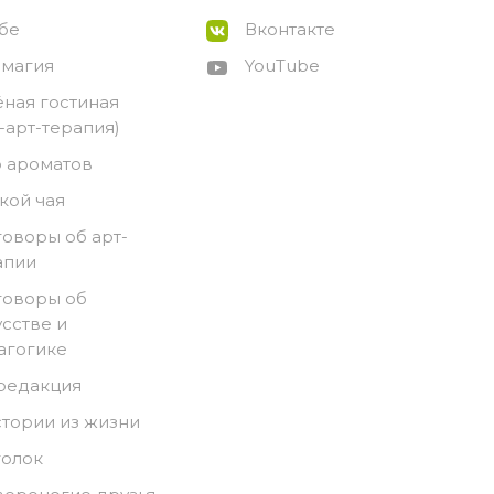
ебе
Вконтакте
-магия
YouTube
ёная гостиная
о-арт-терапия)
 ароматов
кой чая
говоры об арт-
апии
говоры об
усстве и
агогике
 редакция
стории из жизни
голок