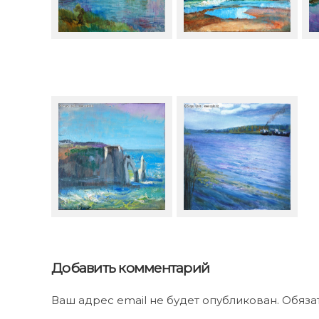
С. Опульс. Ветер на
С. Опульс. Море зовет в
С. 
Москве-реке.Коломна.
солнце. Репино.
Рад
Франция. Зуб дракона.
С. Опульс. На реке Луге.
Этрета.
2013.
Добавить комментарий
Ваш адрес email не будет опубликован. Обяз