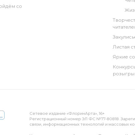
Чет
ойдём со
Жиз
Творчест
читателе
Закулись
Листая с
Яркие с
Конкурсы
розыгр
Сетевое издание «ФлоринАрта», 16+
Регистрационный номер ЭЛ ФС №77-80818. Зарег
связи, информационных технологий и массовых ко