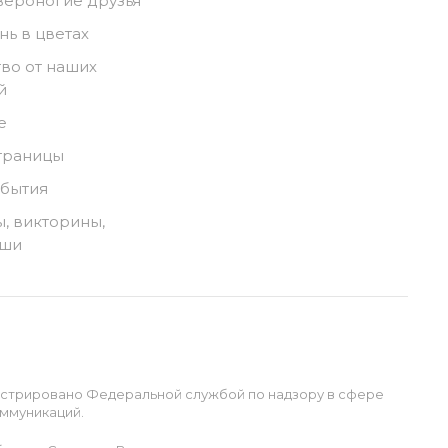
вероногие друзья
нь в цветах
во от наших
й
е
траницы
обытия
, викторины,
ыши
истрировано Федеральной службой по надзору в сфере
ммуникаций.