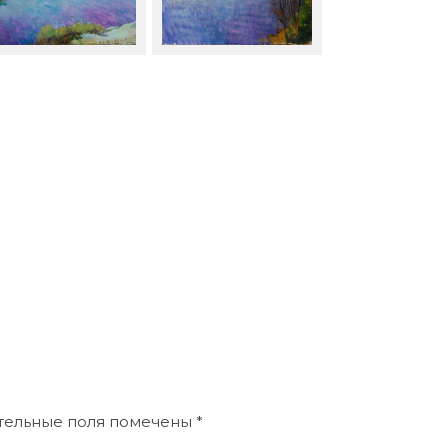
Опульс. Москва-река у
С. Опульс. Старая Ладога
ужного. Коломна.
— первая столица Руси.
ательные поля помечены
*