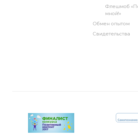
Флешмоб «П
мной!»
Обмен опытом
Свидетельства