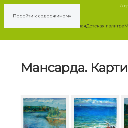
О п
Перейти к содержимому
Главная
Детская палитра
М
Мансарда. Карт