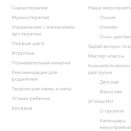
Сказкотерапия
Наши мероприят
Музыкотерапия
Очные
Упражнения с элементами
Онлайн
арт-терапии
Очно-диста
Первые шаги
Задай вопрос пси
Игротека
Мастер-классы
Познавательная минутка
Комната психоло
Рекомендации для
разгрузки
родителей
Детская
Творческие мамы и папы
Взрослая
Устами ребёнка
АПельсИН
Беседка
О проекте
Календарь
мероприяти