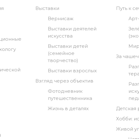
ия
Выставки
Путь к с
Вернисаж
Арт
Выставки деятелей
Зел
искусства
(эк
нционные
Выставки детей
Мир
хологу
(семейное
За чашеч
творчество)
Раз
гической
Выставки взрослых
тер
Взгляд через объектив
Раз
Фотодневник
иск
путешественника
пед
Жизнь в деталях
Детская
Хобби: и
Живой у
й