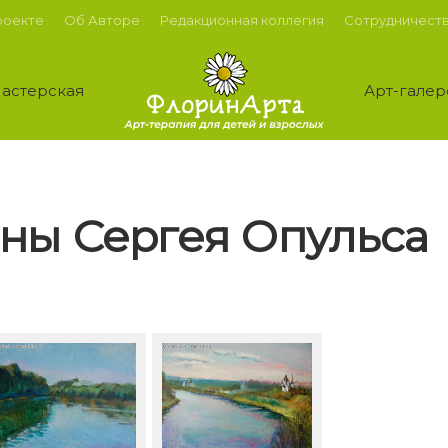
роекте
Об Авторе
Редакционная коллегия
Сотрудничест
астерская
Арт-галер
ины Сергея Опульса