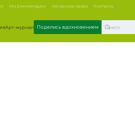
во
Мы рекомендуем
Авторские права
Контакты
Поделись вдохновением
ея
Арт-журнал