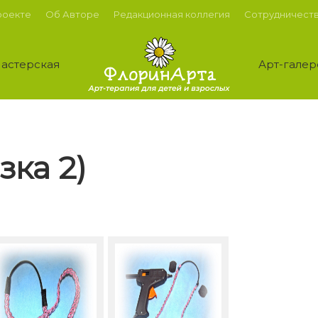
роекте
Об Авторе
Редакционная коллегия
Сотрудничест
астерская
Арт-галер
зка 2)