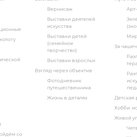
Вернисаж
Арт
Выставки деятелей
Зел
искусства
(эк
нционные
Выставки детей
Мир
хологу
(семейное
За чашеч
творчество)
Раз
гической
Выставки взрослых
тер
Взгляд через объектив
Раз
Фотодневник
иск
путешественника
пед
Жизнь в деталях
Детская
Хобби: и
Живой у
й
Чет
ойдём со