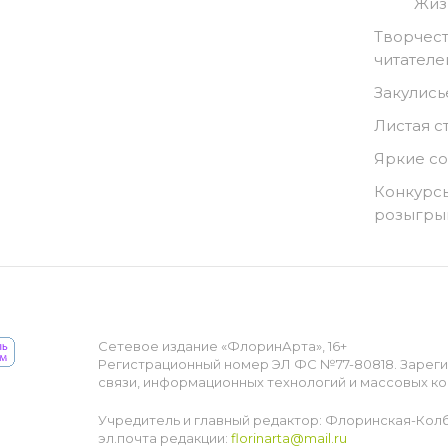
Жиз
Творчест
читателе
Закулись
Листая с
Яркие с
Конкурсы
розыгр
Сетевое издание «ФлоринАрта», 16+
Регистрационный номер ЭЛ ФС №77-80818. Зарег
связи, информационных технологий и массовых ко
Учредитель и главный редактор: Флоринская-Кол
эл.почта редакции:
florinarta@mail.ru