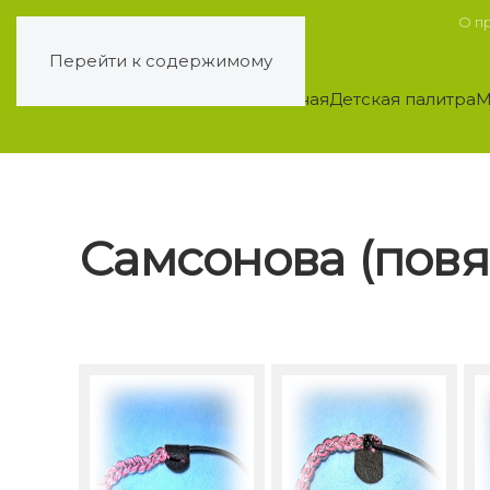
О п
Перейти к содержимому
Главная
Детская палитра
М
Самсонова (повя