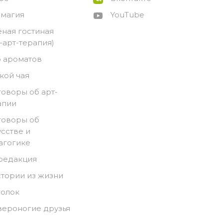
-магия
YouTube
ёная гостиная
о-арт-терапия)
 ароматов
кой чая
говоры об арт-
апии
говоры об
усстве и
агогике
 редакция
стории из жизни
голок
вероногие друзья