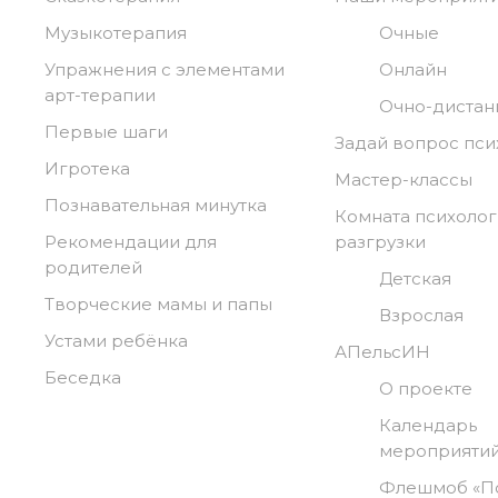
Музыкотерапия
Очные
Упражнения с элементами
Онлайн
арт-терапии
Очно-диста
Первые шаги
Задай вопрос пси
Игротека
Мастер-классы
Познавательная минутка
Комната психоло
Рекомендации для
разгрузки
родителей
Детская
Творческие мамы и папы
Взрослая
Устами ребёнка
АПельсИН
Беседка
О проекте
Календарь
мероприяти
Флешмоб «П