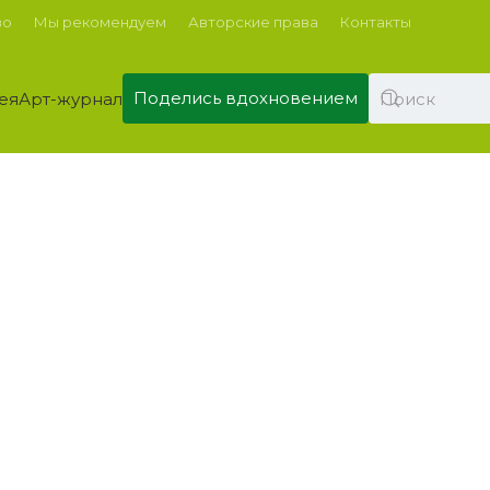
во
Мы рекомендуем
Авторские права
Контакты
Поделись вдохновением
ея
Арт-журнал