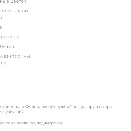
нь в цветах
во от наших
й
е
траницы
обытия
, викторины,
ыши
истрировано Федеральной службой по надзору в сфере
ммуникаций.
басова Светлана Владимировна