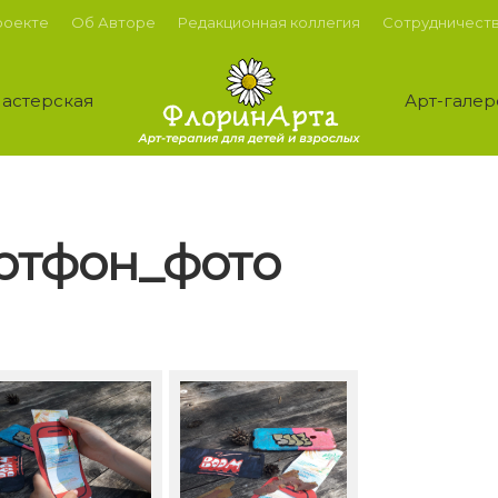
роекте
Об Авторе
Редакционная коллегия
Сотрудничест
астерская
Арт-галер
ртфон_фото