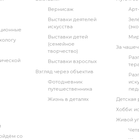
Вернисаж
Арт
Выставки деятелей
Зел
искусства
(эк
нционные
Выставки детей
Мир
хологу
(семейное
За чашеч
творчество)
Раз
гической
Выставки взрослых
тер
Взгляд через объектив
Раз
Фотодневник
иск
путешественника
пед
Жизнь в деталях
Детская
Хобби: и
Живой у
й
Чет
ойдём со