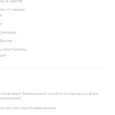
нь в цветах
во от наших
й
е
траницы
обытия
, викторины,
ыши
истрировано Федеральной службой по надзору в сфере
ммуникаций.
басова Светлана Владимировна