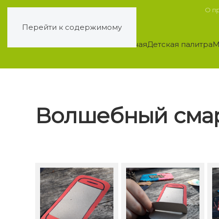
О п
Перейти к содержимому
Главная
Детская палитра
М
Волшебный сма