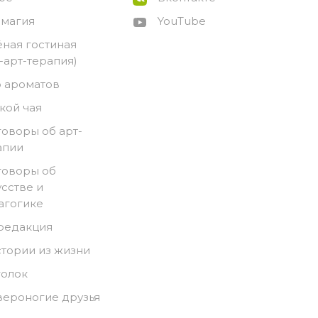
-магия
YouTube
ёная гостиная
о-арт-терапия)
 ароматов
кой чая
говоры об арт-
апии
говоры об
усстве и
агогике
 редакция
стории из жизни
голок
вероногие друзья