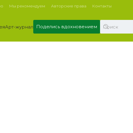
во
Мы рекомендуем
Авторские права
Контакты
Поделись вдохновением
ея
Арт-журнал