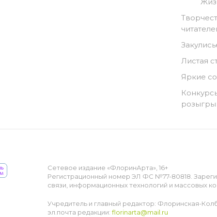
Жиз
Творчест
читателе
Закулись
Листая с
Яркие с
Конкурсы
розыгр
Сетевое издание «ФлоринАрта», 16+
Регистрационный номер ЭЛ ФС №77-80818. Зарег
связи, информационных технологий и массовых ко
Учредитель и главный редактор: Флоринская-Кол
эл.почта редакции:
florinarta@mail.ru