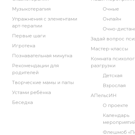
Музыкотерапия
Очные
Упражнения с элементами
Онлайн
арт-терапии
Очно-диста
Первые шаги
Задай вопрос пси
Игротека
Мастер-классы
Познавательная минутка
Комната психоло
Рекомендации для
разгрузки
родителей
Детская
Творческие мамы и папы
Взрослая
Устами ребёнка
АПельсИН
Беседка
О проекте
Календарь
мероприяти
Флешмоб «П