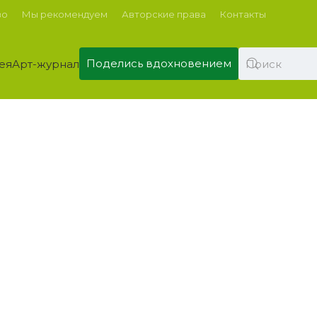
во
Мы рекомендуем
Авторские права
Контакты
Поделись вдохновением
ея
Арт-журнал