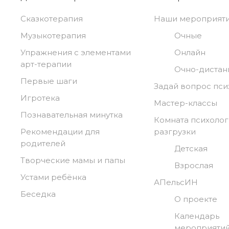
Сказкотерапия
Наши мероприят
Музыкотерапия
Очные
Упражнения с элементами
Онлайн
арт-терапии
Очно-диста
Первые шаги
Задай вопрос пси
Игротека
Мастер-классы
Познавательная минутка
Комната психоло
Рекомендации для
разгрузки
родителей
Детская
Творческие мамы и папы
Взрослая
Устами ребёнка
АПельсИН
Беседка
О проекте
Календарь
мероприяти