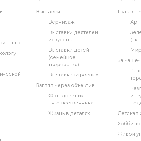
ия
Выставки
Путь к с
Вернисаж
Арт
Выставки деятелей
Зел
искусства
(эк
нционные
Выставки детей
Мир
хологу
(семейное
За чашеч
творчество)
Раз
гической
Выставки взрослых
тер
Взгляд через объектив
Раз
Фотодневник
иск
путешественника
пед
Жизнь в деталях
Детская
Хобби: и
Живой у
й