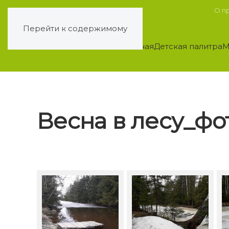
О п
Перейти к содержимому
Главная
Детская палитра
М
Весна в лесу_фо