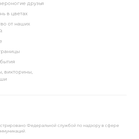
вероногие друзья
нь в цветах
во от наших
й
е
траницы
обытия
, викторины,
ыши
истрировано Федеральной службой по надзору в сфере
ммуникаций.