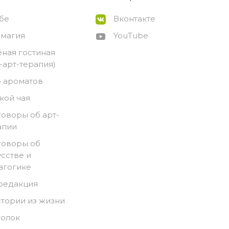
ебе
Вконтакте
-магия
YouTube
ёная гостиная
о-арт-терапия)
 ароматов
кой чая
говоры об арт-
апии
говоры об
усстве и
агогике
 редакция
стории из жизни
голок