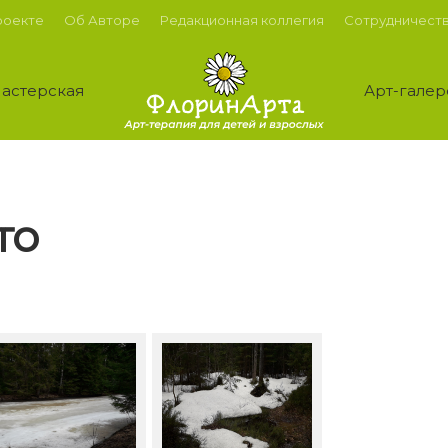
роекте
Об Авторе
Редакционная коллегия
Сотрудничест
астерская
Арт-галер
то