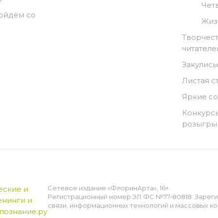
Чет
ойдём со
Жиз
Творчест
читателе
Закулись
Листая с
Яркие с
Конкурсы
розыгр
Сетевое издание «ФлоринАрта», 16+
Регистрационный номер ЭЛ ФС №77-80818. Зарег
связи, информационных технологий и массовых ко