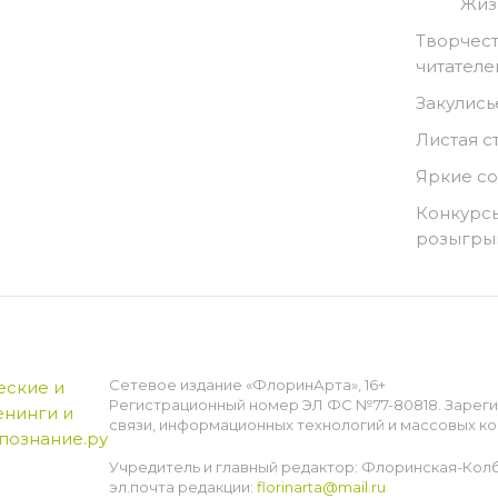
Жиз
Творчест
читателе
Закулись
Листая с
Яркие с
Конкурсы
розыгр
Сетевое издание «ФлоринАрта», 16+
Регистрационный номер ЭЛ ФС №77-80818. Зарег
связи, информационных технологий и массовых ко
Учредитель и главный редактор: Флоринская-Кол
эл.почта редакции:
florinarta@mail.ru