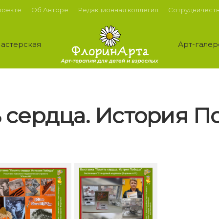
роекте
Об Авторе
Редакционная коллегия
Сотрудничест
астерская
Арт-галер
 сердца. История 