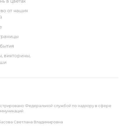
нь в цветах
во от наших
й
е
траницы
обытия
, викторины,
ыши
истрировано Федеральной службой по надзору в сфере
ммуникаций.
басова Светлана Владимировна