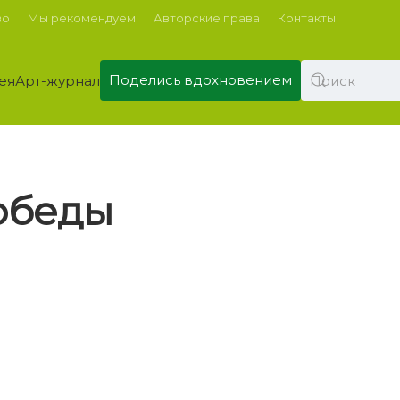
во
Мы рекомендуем
Авторские права
Контакты
Поделись вдохновением
ея
Арт-журнал
Победы