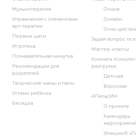
Музыкотерапия
Очные
Упражнения с элементами
Онлайн
арт-терапии
Очно-диста
Первые шаги
Задай вопрос пси
Игротека
Мастер-классы
Познавательная минутка
Комната психоло
Рекомендации для
разгрузки
родителей
Детская
Творческие мамы и папы
Взрослая
Устами ребёнка
АПельсИН
Беседка
О проекте
Календарь
мероприяти
Флешмоб «П