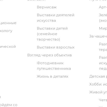
Вернисаж
Арт
Выставки деятелей
Зел
искусства
(эк
нционные
Выставки детей
Мир
хологу
(семейное
За чашеч
творчество)
Раз
гической
Выставки взрослых
тер
Взгляд через объектив
Раз
Фотодневник
иск
путешественника
пед
Жизнь в деталях
Детская
Хобби: и
Живой у
й
Чет
ойдём со