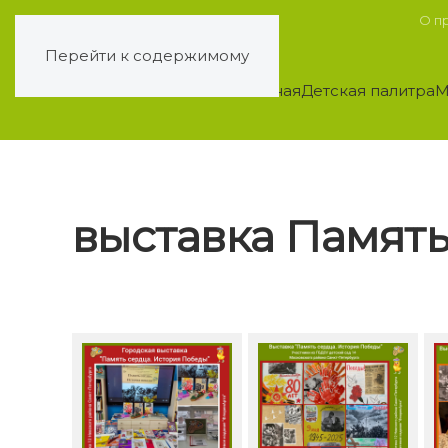
О п
Перейти к содержимому
Главная
Детская палитра
М
выставка Память