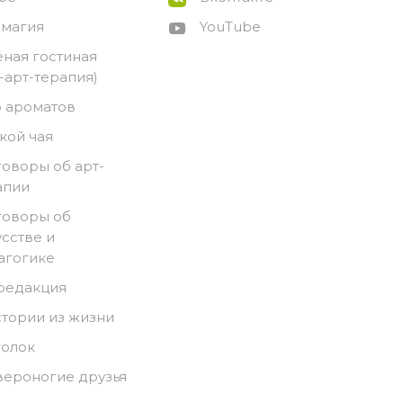
-магия
YouTube
ёная гостиная
о-арт-терапия)
 ароматов
кой чая
говоры об арт-
апии
говоры об
усстве и
агогике
 редакция
стории из жизни
голок
вероногие друзья