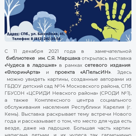
С 11 декабря 2021 года в замечательной
библиотеке им. С.Я. Маршака
открылась выставка
«Чудеса в ладошке»
в рамках
сетевого издания
«ФлоринАрта»
и
проекта «АПельсИН»
. Здесь
можно увидеть картины, созданные авторами из
ГБДОУ детский сад №14 Московского района, СПб
ГБУСОН «ЦСРИДИ Невского района» (СРОДИ №1),
а также Комплексного центра социального
обслуживания населения Республики Карелия (г.
Кемь). Выставка раскрывает тему встречи Нового
года и рассказывает о том, что место для чуда есть
везде, даже на ладошке. Большая часть картин
написана детьми, и их чудеса так гармонично