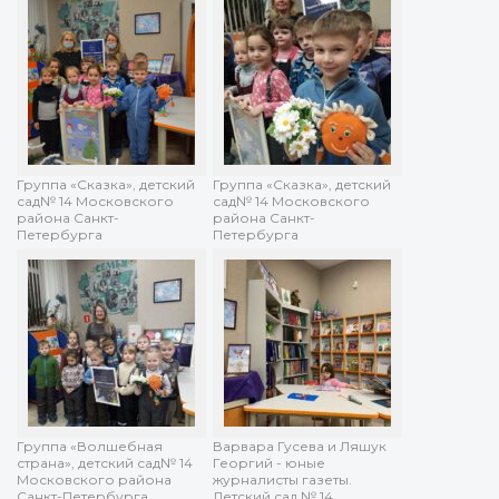
Группа «Сказка», детский
Группа «Сказка», детский
сад№ 14 Московского
сад№ 14 Московского
района Санкт-
района Санкт-
Петербурга
Петербурга
Группа «Волшебная
Варвара Гусева и Ляшук
страна», детский сад№ 14
Георгий - юные
Московского района
журналисты газеты.
Санкт-Петербурга
Детский сад № 14