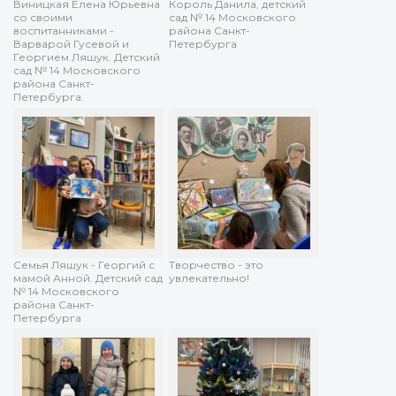
Виницкая Елена Юрьевна
Король Данила, детский
со своими
сад № 14 Московского
воспитанниками -
района Санкт-
Варварой Гусевой и
Петербурга
Георгием Ляшук. Детский
сад № 14 Московского
района Санкт-
Петербурга.
Семья Ляшук - Георгий с
Творчество - это
мамой Анной. Детский сад
увлекательно!
№ 14 Московского
района Санкт-
Петербурга