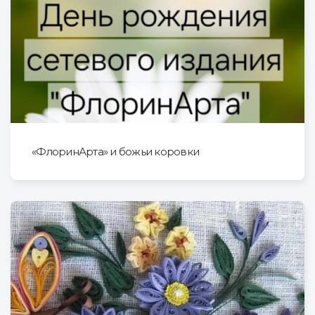
«ФлоринАрта» и божьи коровки