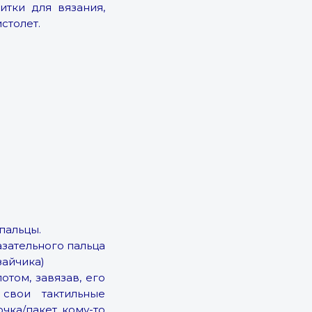
итки для вязания,
столет.
пальцы.
азательного пальца
зайчика)
отом, завязав, его
свои тактильные
чка/пакет, кому-то