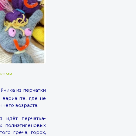
уками
.
айчика из перчатки
 варианте, где не
ннего возраста.
д идёт перчатка-
х полиэтиленовых
ого греча, горох,