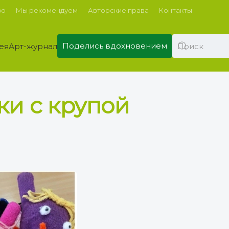
во
Мы рекомендуем
Авторские права
Контакты
Поделись вдохновением
ея
Арт-журнал
ки с крупой