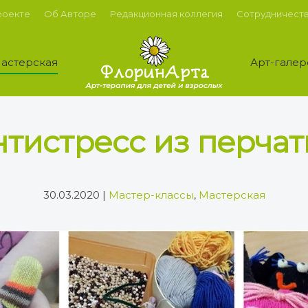
роекте
Об Авторе
Редакционная коллегия
Сотрудничест
астерская
Арт-галер
тистресс из перчат
30.03.2020
|
Мастер-классы
,
Мастерская