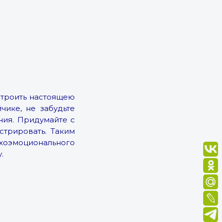
строить настоящею
чике, не забудьте
ния. Придумайте с
трировать. Таким
ихоэмоционального
.