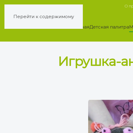
О п
Перейти к содержимому
Главная
Детская палитра
М
Игрушка-ан