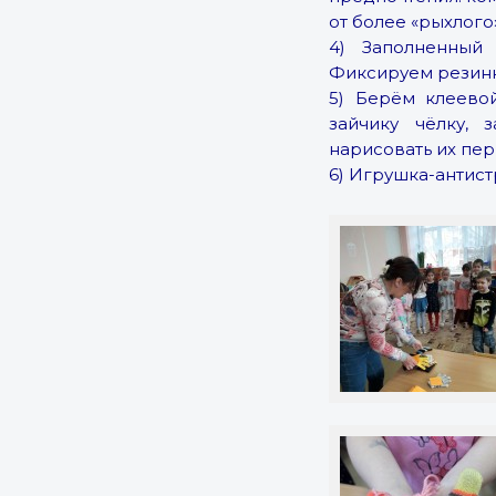
от более «рыхлого»
4) Заполненный
Фиксируем резинк
5) Берём клеево
зайчику чёлку, 
нарисовать их пе
6) Игрушка-антист