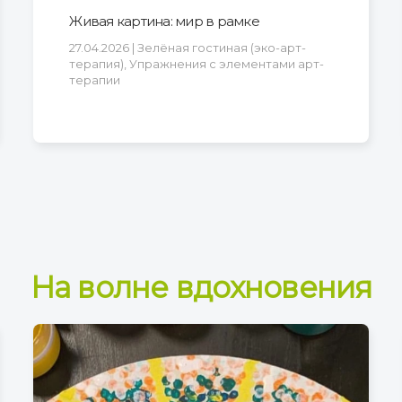
Живая картина: мир в рамке
27.04.2026 | Зелёная гостиная (эко-арт-
терапия), Упражнения с элементами арт-
терапии
На волне вдохновения