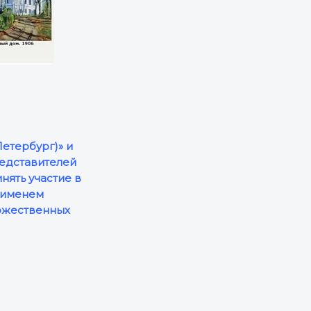
етербург)» и
едставителей
нять участие в
с именем
ожественных