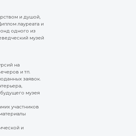
рством и душой,
иплом лауреата и
онд одного из
аеведческий музей
урсий на
ечеров и тп.
оданных заявок.
нтерьера,
д будущего музея
амих участников
 материалы
ической и