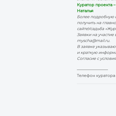
К
уратор проекта 
Наталья
Более подробную 
получить на главно
сайтеУсадьба «Жура
Заявки на участие
myscha@mail.ru.
В заявке указываю
и краткую информа
Согласие с услови
————————
Телефон куратора 