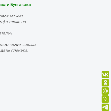
асти Булгакова
новок можно
u),а также на
атальи
 творческих союзах
 даты пленэра.