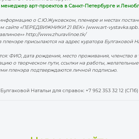
– менеджер арт-проектов в Санкт-Петербурге и Ленобл
информацию о С.Ю.Жуковском, пленере и местах поста
м сайте «ПЕРЕДВИЖНИКИ 21 ВЕК» (www.art-vystavka.spb.r
влиное»» http://www.zhuravlinoe.tk/
 в пленэре присылаются на адрес куратора Булгаковой Н
тся: ФИО, дата рождения, место проживания, членство в
цию о творческом пути, ссылки на работы, желательные
ями пленэра подтверждаются личной подписью.
Булгаковой Натальи для справок: +7 952 353 32 12 (СПб)