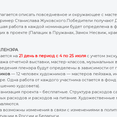
агается описать повседневное и окружающее с масте
пример Станислава Жуковского.Победители получают Д
ая работа в каждой номинации будет определена в ф
их в проекте (Палацик в Пружанах, Замок Несвиж, кр
ПЛЕНЭРА
ается на
2
1 день в период с 4 по 25 июля
с учетом экск
ажа отчетной выставки, мастер-классов, музыкальных в
ведения пленэра будут определены в зависимости от п
ников
— 12 человек художников — мастеров пейзажа, и
ре. Одна работа от каждого участника остается в фон
ешению худсовета).
низация проекта – бесплатные. Структура расходов с
ных расходов и расходов на питание. Художественные
авляются.
та возможны изменения в связи с изменениями в полит
уации в России и Беларуси.