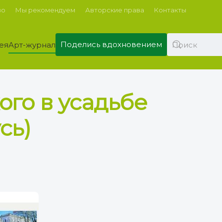
во
Мы рекомендуем
Авторские права
Контакты
Поделись вдохновением
ея
Арт-журнал
ого в усадьбе
сь)