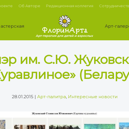
роекте
Об Авторе
Редакционная коллегия
Сотрудничест
астерская
Арт-галер
р им. С.Ю. Жуковск
уравлиное» (Белару
28.01.2015
|
Арт-палитра
,
Интересные новости