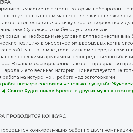
НЭРА
 принимать участие те авторы, которым небезразлично
 только уверен в своём мастерстве в качестве живопи
о также готов оставить частичку своего творчества и ду
танислава Жуковского на белорусской земле.
дут созданы необходимые условия для творчества в в
ческих позициях в окрестностях дворцовых комплексо
жанской Пущ, на земле древних племён среди памятни
 наполеоновскими армиями и непосредственно вблизи
ое». В вашем распоряжение также — прекрасная прир
народа и его великая история. Приветствуется не тол
работа на натуре, но и работа над заготовками.
 работ пленэра состоится не только в усадьбе Жуковско
), Союзе Художников Бреста, в других музеях-партне
РА ПРОВОДИТСЯ КОНКУРС
 проводится конкурс лучших работ по двум номинация