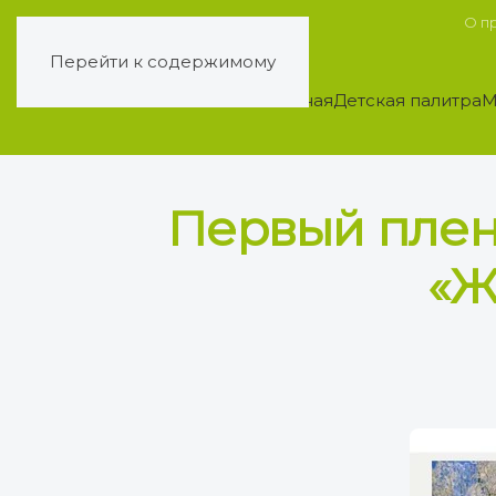
О п
Перейти к содержимому
Главная
Детская палитра
М
Первый пленэ
«Ж