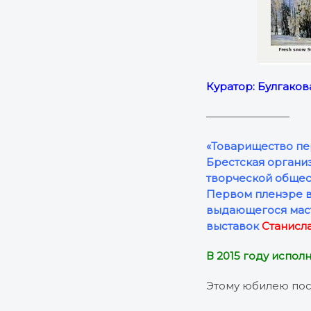
Куратор: Булгакова
————————
«Товарищество пе
Брестcкая органи
творческой общест
Первом пленэре в
выдающегося маст
выставок
Станисл
В 2015 году испол
Этому юбилею пос