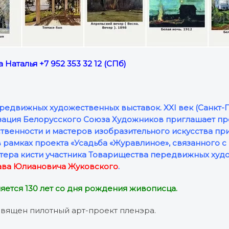
 Наталья +7 952 353 32 12 (СПб)
редвижных художественных выставок. XXI век (Санкт-П
зация Белорусского Союза Художников приглашает пр
венности и мастеров изобразительного искусства при
 рамках проекта «Усадьба «Журавлиное»
, связанного 
ера кисти участника Товарищества передвижных худ
ава Юлиановича Жуковского
.
няется 130 лет со дня рождения живописца.
вящен пилотный арт-проект пленэра.