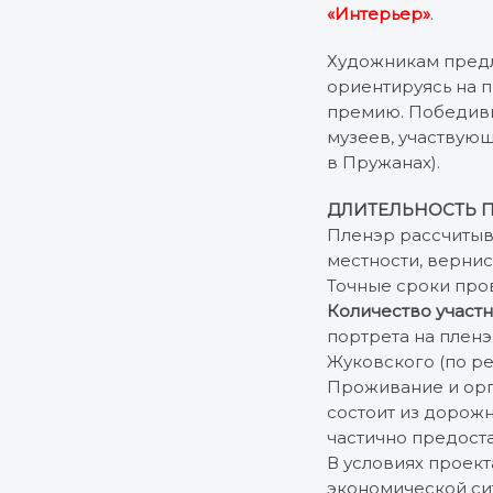
«Интерьер»
.
Художникам предл
ориентируясь на 
премию. Победивш
музеев, участвующ
в Пружанах).
ДЛИТЕЛЬНОСТЬ 
Пленэр рассчитыв
местности, вернис
Точные сроки про
Количество участ
портрета на пленэ
Жуковского (по р
Проживание и орга
состоит из дорож
частично предост
В условиях проек
экономической сит