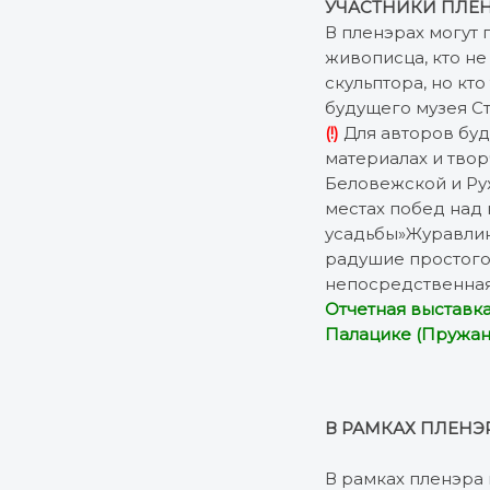
УЧАСТНИКИ ПЛЕ
В пленэрах могут
живописца, кто не
скульптора, но кт
будущего музея С
(!)
Для авторов бу
материалах и твор
Беловежской и Ру
местах побед над
усадьбы»Журавлин
радушие простого 
непосредственная 
Отчетная выставка
Палацике (Пружаны
В РАМКАХ ПЛЕНЭ
В рамках пленэра