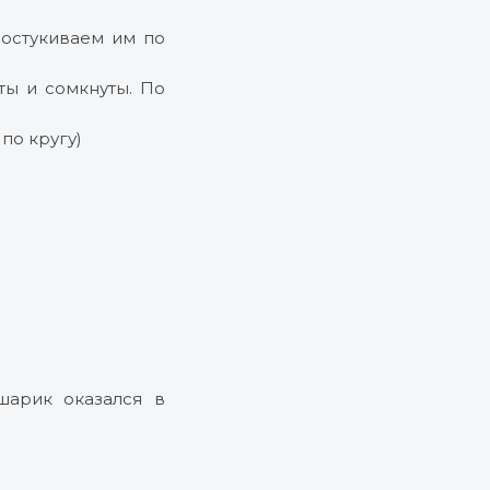
остукиваем им по
ты и сомкнуты. По
по кругу)
шарик оказался в