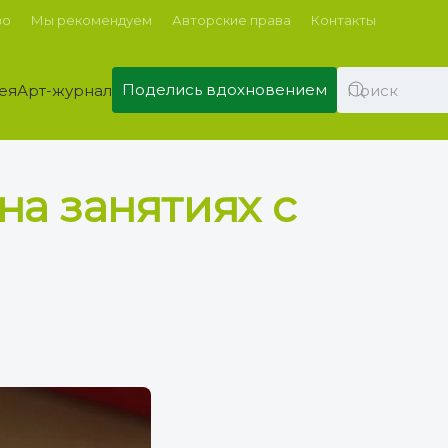
во
Мы рекомендуем
Авторские права
Контакты
Поделись вдохновением
ея
Арт-журнал
а занятиях с