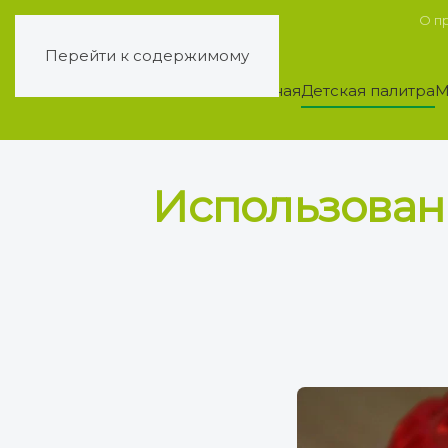
О п
Перейти к содержимому
Главная
Детская палитра
М
Использован