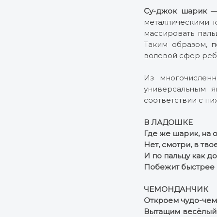
Су-джок шарик
— 
металлическими 
массировать паль
Таким образом, п
волевой сфер реб
Из многочисленн
универсальным я
соответствии с н
В ЛАДОШКЕ
Где же шарик, на 
Нет, смотри, в тв
И по пальцу как д
Побежит быстрее
ЧЕМОНДАНЧИК
Откроем чудо-че
Вытащим весёлый