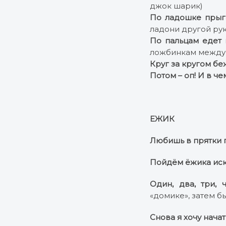
джок шарик)
По ладошке прыга
ладони другой рук
По пальцам едет 
ложбинкам между 
Круг за кругом бе
Потом – оп! И в ч
ЕЖИК
Любишь в прятки 
Пойдём ёжика иск
Один, два, три, 
«домике», затем б
Снова я хочу начат