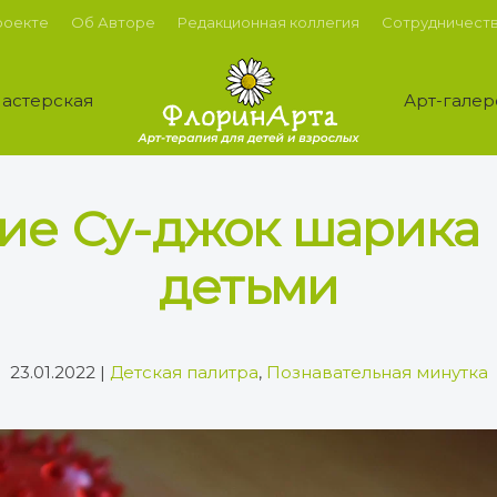
роекте
Об Авторе
Редакционная коллегия
Сотрудничест
астерская
Арт-галер
ие Су-джок шарика н
детьми
23.01.2022
|
Детская палитра
,
Познавательная минутка