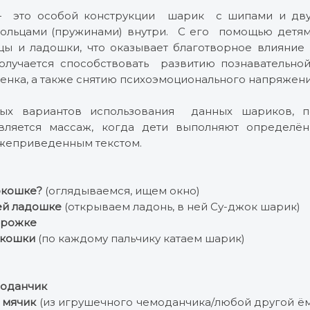
это особой конструкции шарик с шипами и дву
кольцами (пружинами) внутри. С его помощью детям
цы и ладошки, что оказывает благотворное влияние 
олучается способствовать развитию познавательно
енка, а также снятию психоэмоционального напряжени
ых вариантов использования данных шариков, п
вляется массаж, когда дети выполняют определ
ижеприведенным текстом.
окошке?
(оглядываемся, ищем окно)
оей ладошке
(открываем ладонь, в ней Су-джок шарик)
орожке
 кошки
(по каждому пальчику катаем шарик)
моданчик
 мячик
(из игрушечного чемоданчика/любой другой ём