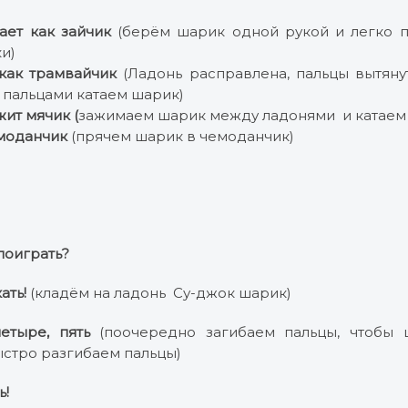
ет как зайчик
(берём шарик одной рукой и легко п
и)
как трамвайчик
(Ладонь расправлена, пальцы вытяну
пальцами катаем шарик)
жит мячик (
зажимаем шарик между ладонями и катаем 
емоданчик
(прячем шарик в чемоданчик)
поиграть?
ать!
(кладём на ладонь Су-джок шарик)
четыре, пять
(поочередно загибаем пальцы, чтобы 
ыстро разгибаем пальцы)
ь!