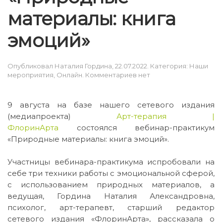
материалы: книга
эмоций»
Опубликовал
Наталия Гордина
,
22.07.2022
. Категория:
Наши
к
мероприятия
,
Онлайн
.
Комментариев
нет
записи
Вебинар-
практикум
9 августа на базе нашего сетевого издания
«Природные
(медиапроекта)
Арт-терапия |
материалы:
ФлоринАрта
состоялся вебинар-практикум
книга
эмоций»
«Природные материалы: книга эмоций».
Участницы вебинара-практикума испробовали на
себе три техники работы с эмоциональной сферой,
с использованием природных материалов, а
ведущая, Гордина Наталия Александровна,
психолог, арт-терапевт, старший редактор
сетевого издания «ФлоринАрта», рассказала о