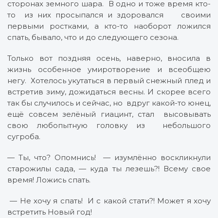
сторонах земного шара. В одно и тоже время кто-
то из них просыпался и здоровался своими
первыми ростками, а кто-то наоборот ложился
спать, бывало, что и до следующего сезона.
Только вот поздняя осень, наверно, вносила в
жизнь особенное умиротворение и всеобщею
негу. Хотелось укутаться в первый снежный плед и
встретив зиму, дожидаться весны. И скорее всего
так бы случилось и сейчас, но вдруг какой-то юнец,
ещё совсем зелёный гиацинт, стал высовывать
свою любопытную головку из небольшого
сугроба.
— Ты, что? Опомнись! — изумлённо воскликнули
старожилы сада, — куда ты лезешь?! Всему свое
время! Ложись спать.
— Не хочу я спать! И с какой стати?! Может я хочу
встретить Новый год!