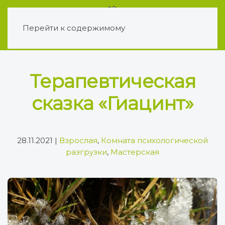
Перейти к содержимому
Терапевтическая
сказка «Гиацинт»
28.11.2021
|
Взрослая
,
Комната психологической
разгрузки
,
Мастерская