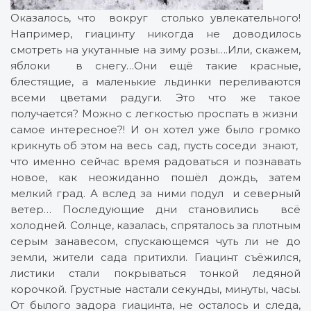
Оказалось, что вокруг столько увлекательного!
Например, гиацинту никогда не доводилось
смотреть на укутанные на зиму розы….Или, скажем,
яблоки в снегу…Они ещё такие красные,
блестящие, а маленькие льдинки переливаются
всеми цветами радуги. Это что же такое
получается? Можно с легкостью проспать в жизни
самое интересное?! И он хотел уже было громко
крикнуть об этом на весь сад, пусть соседи знают,
что именно сейчас время радоваться и познавать
новое, как неожиданно пошёл дождь, затем
мелкий град. А вслед за ними подул и северный
ветер… Последующие дни становились всё
холодней. Солнце, казалась, спряталось за плотным
серым занавесом, спускающемся чуть ли не до
земли, жители сада притихли. Гиацинт съёжился,
листики стали покрываться тонкой ледяной
корочкой. Грустные настали секунды, минуты, часы.
От былого задора гиацинта, не осталось и следа,