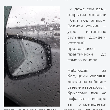
И даж
е сам день
открытия выставки
был под знаком
Водной стихии —
утро встретило
сильным дождём,
который
продолжался
практически до
самого вечера.
Наблюдая за
бегущими каплями
дождя на лобовом
стекле автомобиля,
брызгами луж на
асфальте, а вскоре
за открывшемся
взору финским заливом, невольно начинаешь