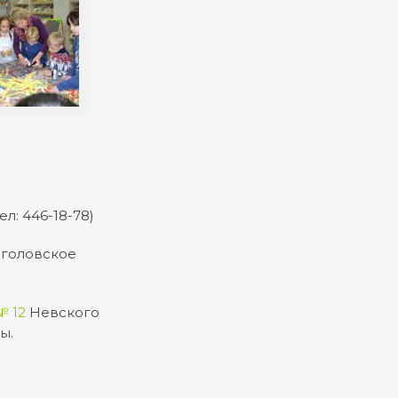
ел: 446-18-78)
аголовское
№ 12
Невского
ы.