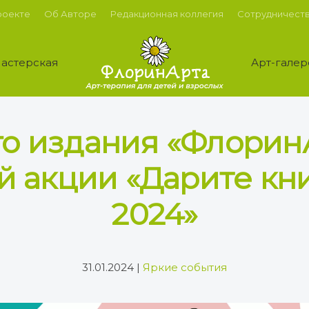
роекте
Об Авторе
Редакционная коллегия
Сотрудничест
астерская
Арт-галер
го издания «Флорин
 акции «Дарите кн
2024»
31.01.2024
|
Яркие события