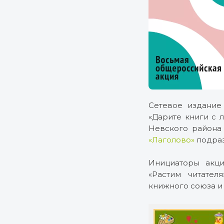
Cетевое издани
«Дарите книги с 
Невского района 
«Лаголово»
подраз
Инициаторы акци
«Растим читател
книжного союза и