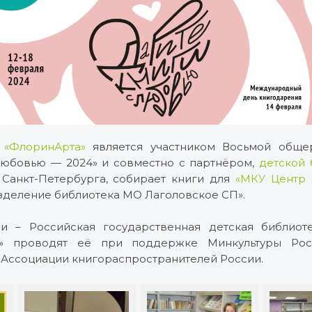
е
«ФлоринАрта»
является участником Восьмой обще
любовью — 2024» и совместно с партнёром,
детской 
Санкт-Петербурга, собирает книги для
«МКУ Центр к
деление библиотека МО Лаголовское СП».
и – Российская государственная детская библиот
я» проводят её при поддержке Минкультуры Рос
 Ассоциации книгораспространителей России.