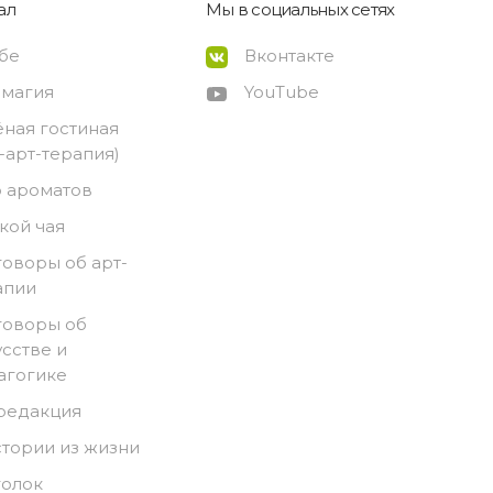
ал
Мы в социальных сетях
ебе
Вконтакте
-магия
YouTube
ёная гостиная
о-арт-терапия)
 ароматов
кой чая
говоры об арт-
апии
говоры об
усстве и
агогике
 редакция
стории из жизни
голок