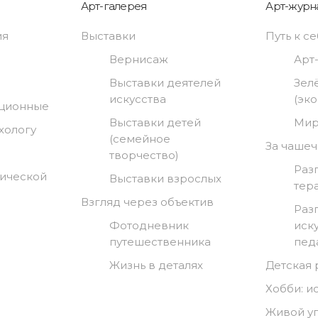
Арт-галерея
Арт-журн
ия
Выставки
Путь к с
Вернисаж
Арт
Выставки деятелей
Зел
искусства
(эк
нционные
Выставки детей
Мир
хологу
(семейное
За чашеч
творчество)
Раз
гической
Выставки взрослых
тер
Взгляд через объектив
Раз
Фотодневник
иск
путешественника
пед
Жизнь в деталях
Детская
Хобби: и
Живой у