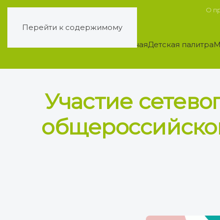
О п
Перейти к содержимому
Главная
Детская палитра
М
Участие сетево
общероссийской