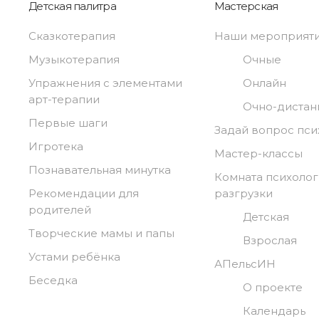
Детская палитра
Мастерская
Сказкотерапия
Наши мероприят
Музыкотерапия
Очные
Упражнения с элементами
Онлайн
арт-терапии
Очно-диста
Первые шаги
Задай вопрос пси
Игротека
Мастер-классы
Познавательная минутка
Комната психоло
Рекомендации для
разгрузки
родителей
Детская
Творческие мамы и папы
Взрослая
Устами ребёнка
АПельсИН
Беседка
О проекте
Календарь