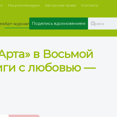
во
Мы рекомендуем
Авторские права
Контакты
Поделись вдохновением
ея
Арт-журнал
Арта» в Восьмой
иги с любовью —