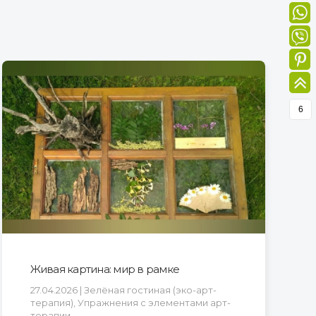
6
Живая картина: мир в рамке
27.04.2026 | Зелёная гостиная (эко-арт-
терапия), Упражнения с элементами арт-
терапии