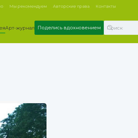
во
Мы рекомендуем
Авторские права
Контакты
Поделись вдохновением
ея
Арт-журнал