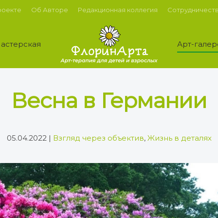
роекте
Об Авторе
Редакционная коллегия
Сотрудничест
астерская
Арт-галер
Весна в Германии
05.04.2022
|
Взгляд через объектив
,
Жизнь в деталях