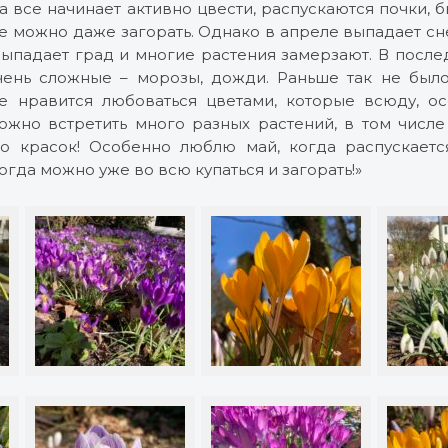
а все начинает активно цвести, распускаются почки,
 можно даже загорать. Однако в апреле выпадает сне
 выпадает град и многие растения замерзают. В посл
чень сложные – морозы, дожди. Раньше так не было
е нравится любоваться цветами, которые всюду, ос
ожно встретить много разных растений, в том числе 
о красок! Особенно люблю май, когда распускаетс
огда можно уже во всю купаться и загорать!»