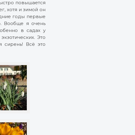
 быстро повышается
г, хотя и зимой он
едние годы первые
. Вообще я очень
обенно в садах у
экзотических. Это
я сирень! Всё это