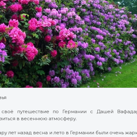
зья
своё путешествие по Германии с Дашей Вафадар
зиться в весеннюю атмосферу.
пару лет назад весна и лето в Германии были очень жар