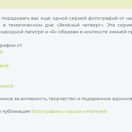
 порадовать вас ещё одной серией фотографий от наш
т в тематическом дне «Зелёный четверг». Эта сер
риродной палитре и «Я»-образам в контексте зимней 
рафии от:
й
овой
мовой
иков за активность, творчество и подаренное вдохно
 публикация
Фотографии о наших читателей