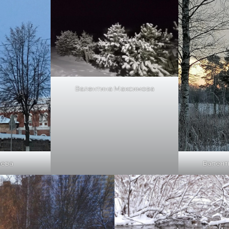
Валентина Максимова
ева
Валент