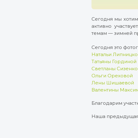
Сегодня мы хотим
активно участвуе
темам — зимней п
Сегодня это фотог
Натальи Липницко
Татьяны Гординой
Светланы Сизенк
Ольги Ореховой
Лены Шишаевой
Валентины Макси
Благодарим участн
Наша предыдущая