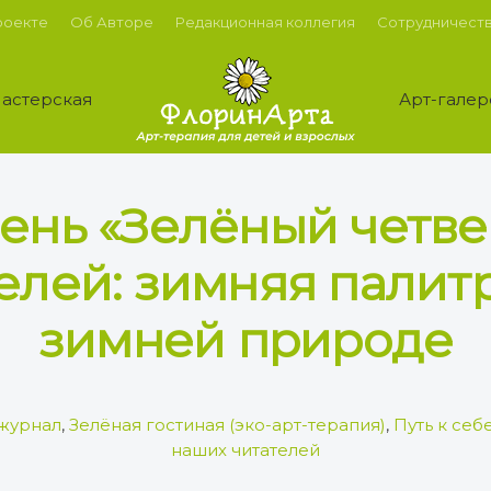
роекте
Об Авторе
Редакционная коллегия
Сотрудничест
астерская
Арт-галер
ень «Зелёный четве
елей: зимняя палитр
зимней природе
журнал
,
Зелёная гостиная (эко-арт-терапия)
,
Путь к себ
наших читателей