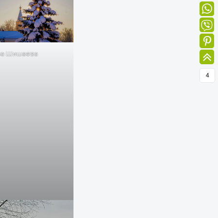
а Шишаева
4