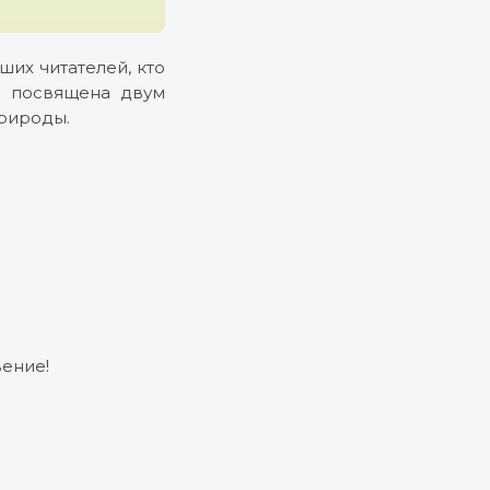
их читателей, кто
ия посвящена двум
природы.
вение!