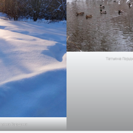
Татьяна Горд
тьяна Гордина