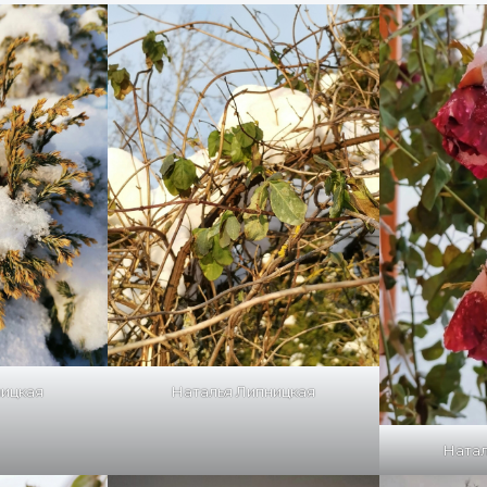
ницкая
Наталья Липницкая
Натал