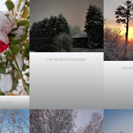
Наталья Липницкая
Натал
ницкая