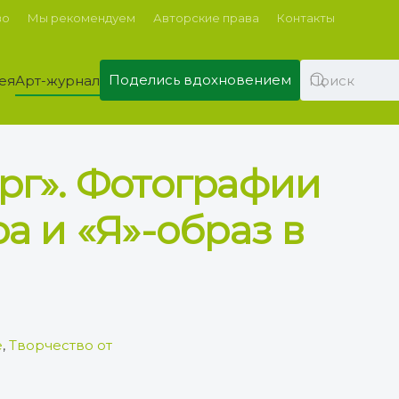
во
Мы рекомендуем
Авторские права
Контакты
Поделись вдохновением
ея
Арт-журнал
рг». Фотографии
а и «Я»-образ в
е
,
Творчество от