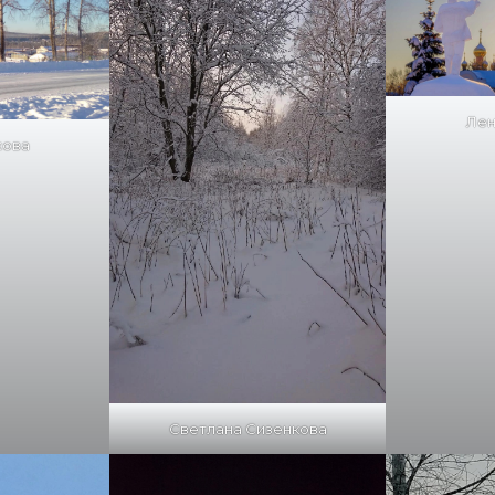
Лен
хова
Светлана Сизенкова